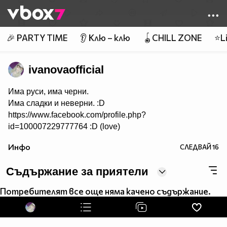
Member of
👾
🎉 PARTY TIME
👂 Клю – клю
🪀CHILL ZONE
⭐Li
ivanovaofficial
Има руси, има черни.
Има сладки и неверни. :D
https://www.facebook.com/profile.php?
id=100007229777764 :D (love)
Инфо
СЛЕДВАЙ
16
Съдържание за приятели
Потребителят все още няма качено съдържание.