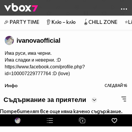
Member of
👾
🎉 PARTY TIME
👂 Клю – клю
🪀CHILL ZONE
⭐Li
ivanovaofficial
Има руси, има черни.
Има сладки и неверни. :D
https://www.facebook.com/profile.php?
id=100007229777764 :D (love)
Инфо
СЛЕДВАЙ
16
Съдържание за приятели
Потребителят все още няма качено съдържание.