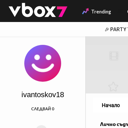
Member of
👾
Trending
🎉 PARTY
ivantoskov18
Начало
СЛЕДВАЙ
0
Лично съд