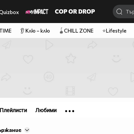
Quizbox
 TIME
👂 Клю – клю
🪀CHILL ZONE
⭐Lifestyle
Плейлисти
Любими
ържание