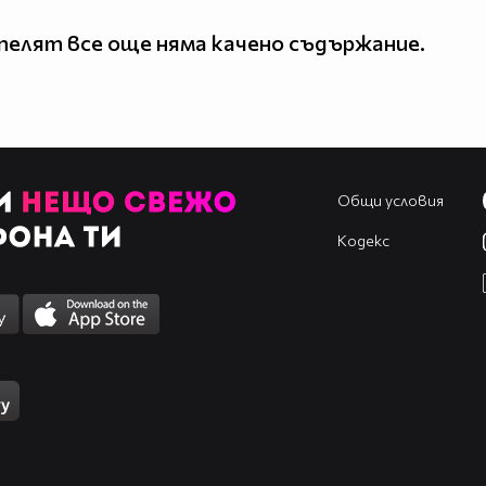
елят все още няма качено съдържание.
Общи условия
Кодекс