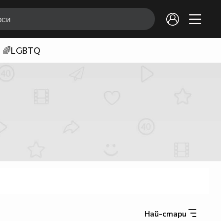
🌈LGBTQ
Най-стари