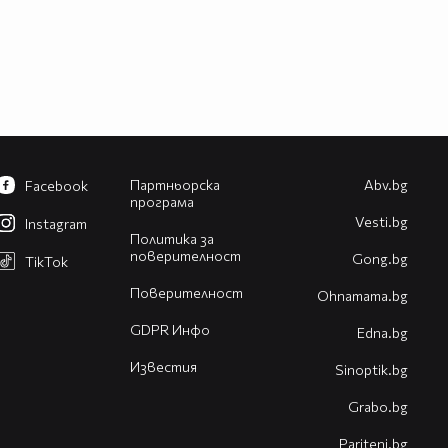
Партньорска
Abv.bg
Facebook
програма
Vesti.bg
Instagram
Политика за
поверителност
Gong.bg
TikTok
Поверителност
Оhnamama.bg
GDPR Инфо
Edna.bg
Известия
Sinoptik.bg
Grabo.bg
Pariteni.bg