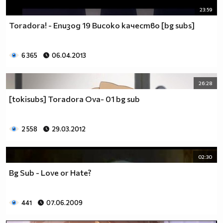
23:59
Toradora! - Епизод 19 Високо качество [bg subs]
6 365
06.04.2013
26:28
[tokisubs] Toradora Ova- 01 bg sub
2 558
29.03.2012
02:30
Bg Sub - Love or Hate?
441
07.06.2009