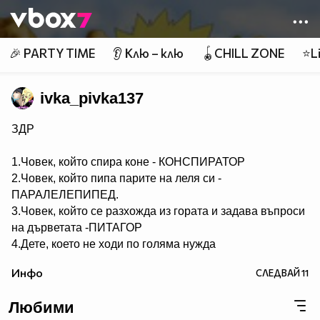
Member of
👾
🎉 PARTY TIME
👂 Клю – клю
🪀CHILL ZONE
⭐Li
ivka_pivka137
ЗДР
1.Човек, който спира коне - КОНСПИРАТОР
2.Човек, който пипа парите на леля си -
ПАРАЛЕЛЕПИПЕД.
3.Човек, който се разхожда из гората и задава въпроси
на дърветата -ПИТАГОР
4.Дете, което не ходи по голяма нужда
- НЕСЕСЕРЧЕ.
Инфо
СЛЕДВАЙ
11
5.Хомосексуалист, който се изхожда по голяма нужда -
СЕРГЕЙ.
Любими
6.Човек, който ходи по голяма нужда по два пъти -