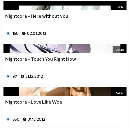
03:12
Nightcore - Here without you
150
02.01.2013
02:48
Nightcore - Touch You Right Now
97
31.12.2012
02:37
Nightcore - Love Like Woe
650
31.12.2012