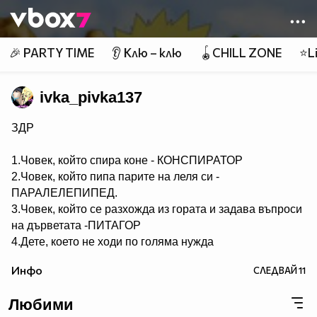
Member of
👾
🎉 PARTY TIME
👂 Клю – клю
🪀CHILL ZONE
⭐Li
ivka_pivka137
ЗДР
1.Човек, който спира коне - КОНСПИРАТОР
2.Човек, който пипа парите на леля си -
ПАРАЛЕЛЕПИПЕД.
3.Човек, който се разхожда из гората и задава въпроси
на дърветата -ПИТАГОР
4.Дете, което не ходи по голяма нужда
- НЕСЕСЕРЧЕ.
Инфо
СЛЕДВАЙ
11
5.Хомосексуалист, който се изхожда по голяма нужда -
СЕРГЕЙ.
Любими
6.Човек, който ходи по голяма нужда по два пъти -