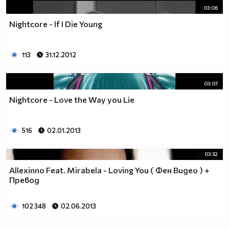
03:06
Nightcore - If I Die Young
113
31.12.2012
03:07
Nightcore - Love the Way you Lie
516
02.01.2013
03:32
Allexinno Feat. Mirabela - Loving You ( Фен Видео ) +
Превод
102 348
02.06.2013