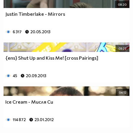
08:20
Justin Timberlake - Mirrors
6 317
20.05.2013
03:22
{ens} Shut Up and Kiss Me! [cross Pairings]
45
20.09.2013
04:12
Ice Cream - Мисля Си
114 872
23.01.2012