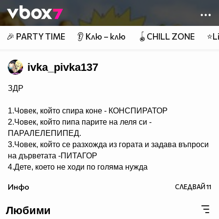
Member of
👾
🎉 PARTY TIME
👂 Клю – клю
🪀CHILL ZONE
⭐Li
ivka_pivka137
ЗДР
1.Човек, който спира коне - КОНСПИРАТОР
2.Човек, който пипа парите на леля си -
ПАРАЛЕЛЕПИПЕД.
3.Човек, който се разхожда из гората и задава въпроси
на дърветата -ПИТАГОР
4.Дете, което не ходи по голяма нужда
- НЕСЕСЕРЧЕ.
Инфо
СЛЕДВАЙ
11
5.Хомосексуалист, който се изхожда по голяма нужда -
СЕРГЕЙ.
Любими
6.Човек, който ходи по голяма нужда по два пъти -