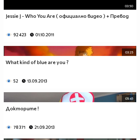
03:50
Jessie J - Who You Are ( официално видео ) + Превод
92 423
01.10.2011
03:25
What kind of blue are you ?
52
13.09.2013
05:45
Докторите !
78 371
21.09.2013