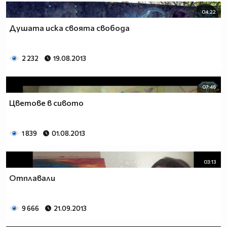
04:22
Душата иска своята свобода
2 232
19.08.2013
07:46
Цветове в сивото
1 839
01.08.2013
03:13
Отплавали
9 666
21.09.2013