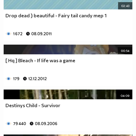
02:43
Drop dead } beautiful - Fairy tail candy mep 1
1 672
08.09.2011
00:54
[ Hq ] Bleach - If life was a game
179
12.12.2012
04:09
Destinys Child - Survivor
79 440
08.09.2006