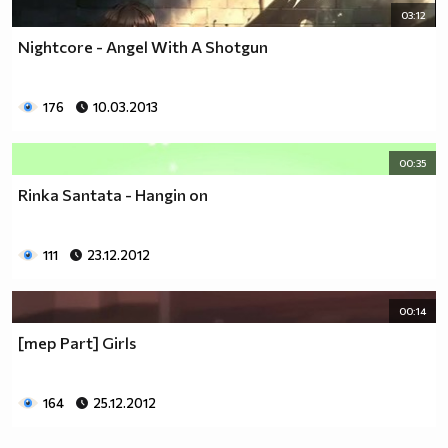
03:12
Nightcore - Angel With A Shotgun
176
10.03.2013
00:35
Rinka Santata - Hangin on
111
23.12.2012
00:14
[mep Part] Girls
164
25.12.2012