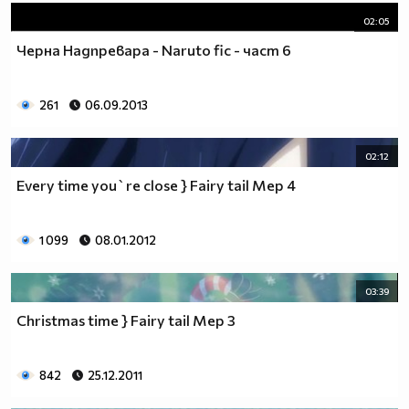
02:05
Черна Надпревара - Naruto fic - част 6
261
06.09.2013
02:12
Every time you`re close } Fairy tail Mep 4
1 099
08.01.2012
03:39
Christmas time } Fairy tail Mep 3
842
25.12.2011