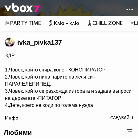
Member of
👾
🎉 PARTY TIME
👂 Клю – клю
🪀CHILL ZONE
⭐Li
ivka_pivka137
ЗДР
1.Човек, който спира коне - КОНСПИРАТОР
2.Човек, който пипа парите на леля си -
ПАРАЛЕЛЕПИПЕД.
3.Човек, който се разхожда из гората и задава въпроси
на дърветата -ПИТАГОР
4.Дете, което не ходи по голяма нужда
- НЕСЕСЕРЧЕ.
Инфо
СЛЕДВАЙ
11
5.Хомосексуалист, който се изхожда по голяма нужда -
СЕРГЕЙ.
Любими
6.Човек, който ходи по голяма нужда по два пъти -