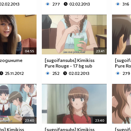
02.02.2013
277
02.02.2013
316
04:55
23:41
 годините
[sugoifansubs] Kimikiss
[sugoif
Pure Rouge - 17 bg sub
Pure Ro
25.11.2012
252
02.02.2013
279
23:40
23:40
bs] Kimikiss
[sugoifansubs] Kimikiss
[sugoif