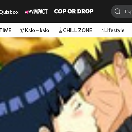
Quizbox
 TIME
👂 Клю – клю
🪀CHILL ZONE
⭐Lifestyle