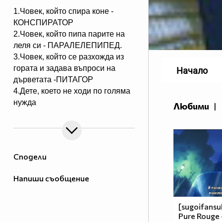
1.Човек, който спира коне -
КОНСПИРАТОР
2.Човек, който пипа парите на
леля си - ПАРАЛЕЛЕПИПЕД.
3.Човек, който се разхожда из
гората и задава въпроси на
Начало
дърветата -ПИТАГОР
4.Дете, което не ходи по голяма
нужда
Любими
|
- НЕСЕСЕРЧЕ.
5.Хомосексуалист, който се
изхожда по голяма нужда -
СЕРГЕЙ.
Сподели
6.Човек, който ходи по голяма
нужда по два пъти - БИСЕР или
Напиши съобщение
ДИКЕНЗ.
7.Човек, който седи до кръста
във вода - ДУПЕДАВЕЦ.
[sugoifansu
Pure Rouge -
8.Дете, което не е родено в