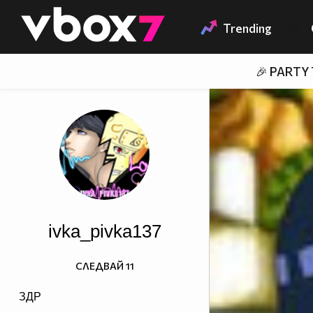
Member of
👾
Trending
🎉 PARTY
ivka_pivka137
СЛЕДВАЙ
11
ЗДР