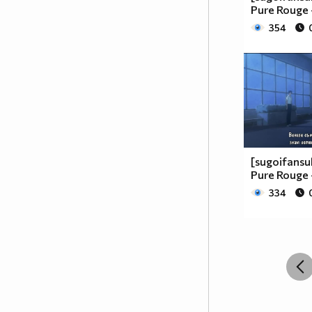
- ПАПАРАЦИ
Pure Rouge 
19.Човек който яде кочове -
354
КОЧИЯШ
20.Човек, който бута маси -
МАСТИКА
21.Кон, който бяга в такт -
КОНТАКТ
22.Дом в който цари ад - ДОМАТ
23.Кон, който има сили -
СИЛИКОН
24.Човек, който обича да кара
[sugoifansu
Pure Rouge 
кола - КАРАМФИЛ
25.Кабелен интернет - КАБИНЕТ
334
26.Колона, която тежи много -
ТОНКОЛОНА
27.Човек, който пази робите да
не избягат - ГАРДЕРОБ
28.Превозвач на птици -
КОКОШКАР
29.Човек, който раздава покани