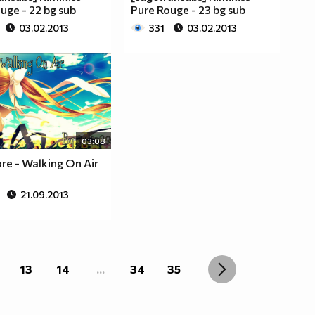
uge - 22 bg sub
Pure Rouge - 23 bg sub
03.02.2013
331
03.02.2013
03:08
re - Walking On Air
21.09.2013
13
14
...
34
35