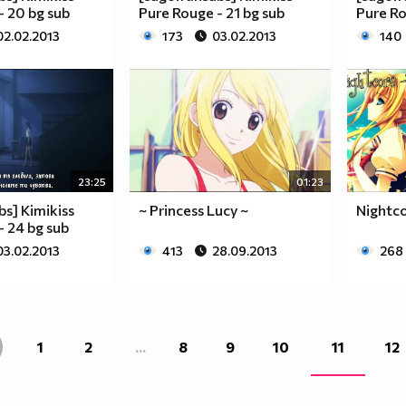
- 20 bg sub
Pure Rouge - 21 bg sub
Pure Ro
02.02.2013
173
03.02.2013
140
23:25
01:23
bs] Kimikiss
~ Princess Lucy ~
Nightco
- 24 bg sub
03.02.2013
413
28.09.2013
268
1
2
...
8
9
10
11
12