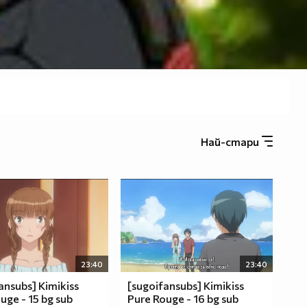
Най-стари
23:40
23:40
ansubs] Kimikiss
[sugoifansubs] Kimikiss
uge - 15 bg sub
Pure Rouge - 16 bg sub