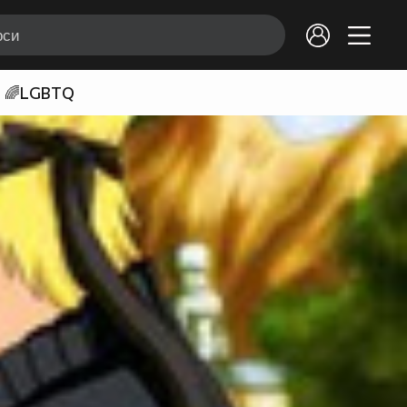
🌈LGBTQ