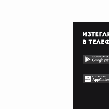
за балове - КАНИБАЛ
30.Човек, който се напива на
работа - РАБОТОХОЛИК