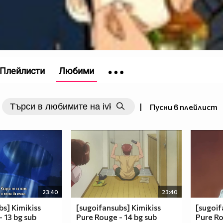
Плейлисти
Любими
|
Пусни в плейлист
23:40
23:40
bs] Kimikiss
[sugoifansubs] Kimikiss
[sugoif
 13 bg sub
Pure Rouge - 14 bg sub
Pure Ro