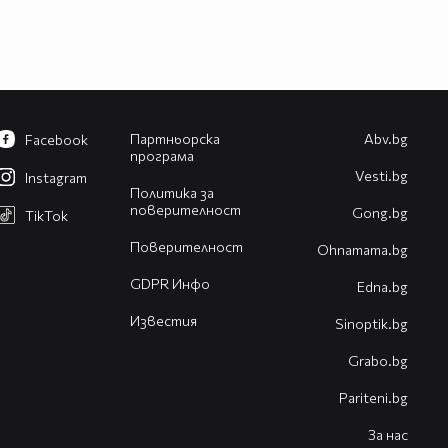
Партньорска
Abv.bg
Facebook
програма
Vesti.bg
Instagram
Политика за
поверителност
Gong.bg
TikTok
Поверителност
Оhnamama.bg
GDPR Инфо
Edna.bg
Известия
Sinoptik.bg
Grabo.bg
Pariteni.bg
За нас