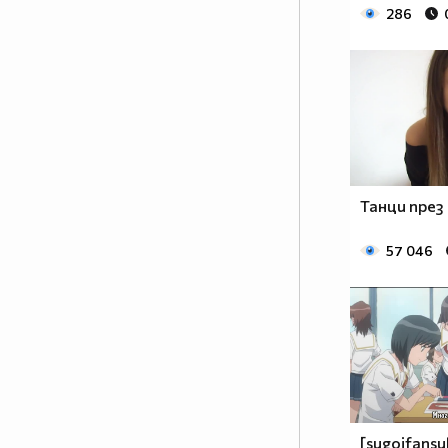
Гърция - НЕГЪРЧЕ.
286
9.Човек, който събира коне -
КОНСУМАТОР.
10.Човек, който търси жаби -
ДИРИЖАБЪЛ.
11.Човек, който расте с една
педя - ПЕДЕРАСТ.
12.Човек със 100кв. метра
задник - ГЪЗАР.
Танци през
13.Жена, която бие мъжа си -
КУРАБИЙКА.
57 046
14.Мъже в редица - КУРНИЗ.
15.Човек, който мрази старите
хора- ДЯДО МРАЗ.
16.Човек, който се завира в
дините - ДИНОЗАВЪР.
17.Мома която работи на къра -
КЪРПИЧКА.
18.Хора които си похапват раци
[sugoifansu