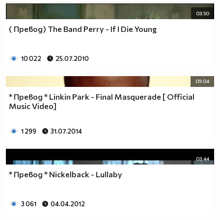
26.Колона, която тежи много - ТОНКОЛОНА
03:50
27.Човек, който пази робите да не избягат - ГАРДЕРОБ
( Превод) The Band Perry - If I Die Young
28.Превозвач на птици - КОКОШКАР
29.Човек, който раздава покани за балове - КАНИБАЛ
30.Човек, който се напива на работа - РАБОТОХОЛИК
10 022
25.07.2010
05:04
* Превод * Linkin Park - Final Masquerade [ Official
Music Video]
1 299
31.07.2014
03:44
* Превод * Nickelback - Lullaby
3 061
04.04.2012