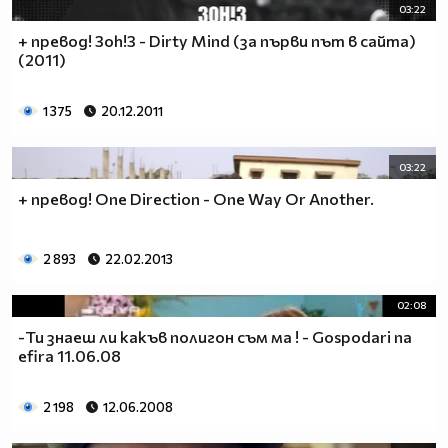
03:22
+ превод! 3oh!3 - Dirty Mind (за първи път в сайта)
(2011)
1 375
20.12.2011
03:22
+ превод! One Direction - One Way Or Another.
2 893
22.02.2013
02:08
-Ти знаеш ли какъв полигон съм ма ! - Gospodari na
efira 11.06.08
2 198
12.06.2008