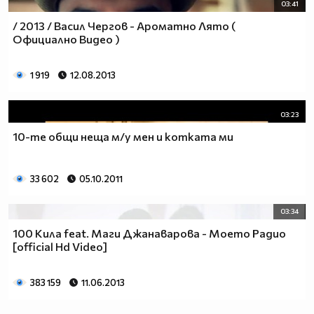
03:41
/ 2013 / Васил Чергов - Ароматно Лято (
Официално Видео )
1 919
12.08.2013
03:23
10-те общи неща м/у мен и котката ми
33 602
05.10.2011
03:34
100 Кила feat. Маги Джанаварова - Моето Радио
[official Hd Video]
383 159
11.06.2013