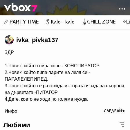
Member of
👾
🎉 PARTY TIME
👂 Клю – клю
🪀CHILL ZONE
⭐Li
ivka_pivka137
ЗДР
1.Човек, който спира коне - КОНСПИРАТОР
2.Човек, който пипа парите на леля си -
ПАРАЛЕЛЕПИПЕД.
3.Човек, който се разхожда из гората и задава въпроси
на дърветата -ПИТАГОР
4.Дете, което не ходи по голяма нужда
- НЕСЕСЕРЧЕ.
Инфо
СЛЕДВАЙ
11
5.Хомосексуалист, който се изхожда по голяма нужда -
СЕРГЕЙ.
Любими
6.Човек, който ходи по голяма нужда по два пъти -