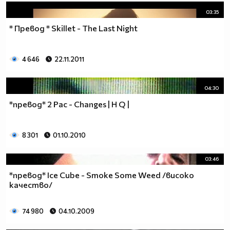
03:35
* Превод * Skillet - The Last Night
4 646
22.11.2011
04:30
*превод* 2 Pac - Changes | H Q |
8 301
01.10.2010
03:46
*превод* Ice Cube - Smoke Some Weed /високо
качество/
74 980
04.10.2009