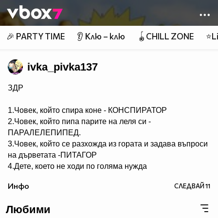
Member of
👾
🎉 PARTY TIME
👂 Клю – клю
🪀CHILL ZONE
⭐Li
ivka_pivka137
ЗДР
1.Човек, който спира коне - КОНСПИРАТОР
2.Човек, който пипа парите на леля си -
ПАРАЛЕЛЕПИПЕД.
3.Човек, който се разхожда из гората и задава въпроси
на дърветата -ПИТАГОР
4.Дете, което не ходи по голяма нужда
- НЕСЕСЕРЧЕ.
Инфо
СЛЕДВАЙ
11
5.Хомосексуалист, който се изхожда по голяма нужда -
СЕРГЕЙ.
Любими
6.Човек, който ходи по голяма нужда по два пъти -