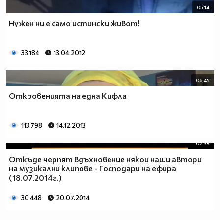
05:14
Нужен ни е само истински живот!
33 184
13.04.2012
06:45
Откровенията на една Кифла
113 798
14.12.2013
02:38
Откъде черпят вдъхновение някои наши автори
на музикални клипове - Господари на ефира
(18.07.2014г.)
30 448
20.07.2014