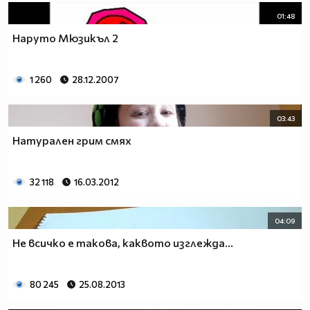
01:48
Наруто Мюзикъл 2
1 260
28.12.2007
03:43
Натурален грим смях
32 118
16.03.2012
04:09
Не всичко е такова, каквото изглежда...
80 245
25.08.2013