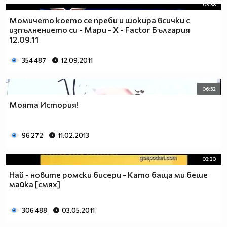
03:38
26.Колона, която тежи много - ТОНКОЛОНА
Момичето което се преби и шокира всички с
27.Човек, който пази робите да не избягат - ГАРДЕРОБ
изпълнението си - Мари - X - Factor България
28.Превозвач на птици - КОКОШКАР
12.09.11
29.Човек, който раздава покани за балове - КАНИБАЛ
30.Човек, който се напива на работа - РАБОТОХОЛИК
354 487
12.09.2011
06:52
Моята История!
96 272
11.02.2013
03:30
Най - новите ромски бисери - Като баща ми беше
майка [смях]
306 488
03.05.2011