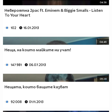
04:56
Невероятнa 2pac ft. Eminem & Biggie Smalls - Listen
To Your Heart
102
16.01.2013
04:46
Неща, на които майките ни учат!
147 981
06.07.2013
05:28
Нещата, които бащите казват
92 008
01.11.2013