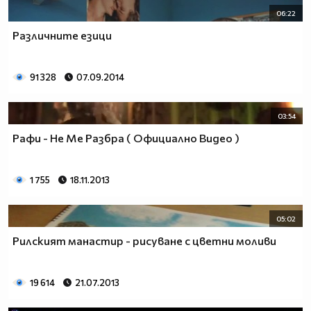
06:22
Различните езици
91 328
07.09.2014
03:54
Рафи - Не Ме Разбра ( Официално Видео )
1 755
18.11.2013
05:02
Рилският манастир - рисуване с цветни моливи
19 614
21.07.2013