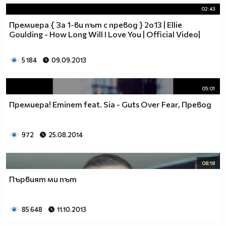
02:43
26.Колона, която тежи много - ТОНКОЛОНА
27.Човек, който пази робите да не избягат - ГАРДЕРОБ
Премиера { За 1-ви път с превод } 2o13 | Ellie
28.Превозвач на птици - КОКОШКАР
Goulding - How Long Will I Love You | Official Video|
29.Човек, който раздава покани за балове - КАНИБАЛ
30.Човек, който се напива на работа - РАБОТОХОЛИК
5 184
09.09.2013
05:01
Премиера! Eminem feat. Sia - Guts Over Fear, Превод
972
25.08.2014
08:18
Първият ми път
85 648
11.10.2013