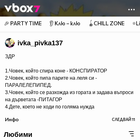
Member of
👾
🎉 PARTY TIME
👂 Клю – клю
🪀CHILL ZONE
⭐Li
ivka_pivka137
ЗДР
1.Човек, който спира коне - КОНСПИРАТОР
2.Човек, който пипа парите на леля си -
ПАРАЛЕЛЕПИПЕД.
3.Човек, който се разхожда из гората и задава въпроси
на дърветата -ПИТАГОР
4.Дете, което не ходи по голяма нужда
- НЕСЕСЕРЧЕ.
Инфо
СЛЕДВАЙ
11
5.Хомосексуалист, който се изхожда по голяма нужда -
СЕРГЕЙ.
Любими
6.Човек, който ходи по голяма нужда по два пъти -