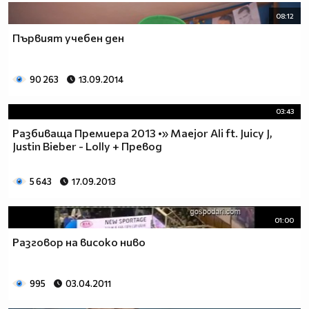
08:12
Първият учебен ден
90 263
13.09.2014
03:43
Разбиваща Премиера 2013 •» Maejor Ali ft. Juicy J,
Justin Bieber - Lolly + Превод
5 643
17.09.2013
01:00
Разговор на високо ниво
995
03.04.2011