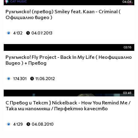
04:04
Румънско! (превод) Smiley feat. Kaan - Criminal (
Официално видео )
4 132
04.07.2013
03:16
Румънско! Fly Project - Back In My Life ( Неофициално
Видео ) + Превод
174 301
11.06.2012
03:46
С Превод и Текст } Nickelback - How You Remind Me /
Така ми напомняш / Перфектно качество
4 129
04.08.2010