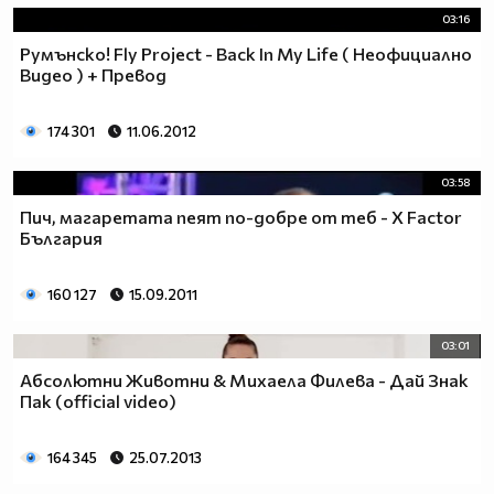
03:16
26.Колона, която тежи много - ТОНКОЛОНА
27.Човек, който пази робите да не избягат - ГАРДЕРОБ
Румънско! Fly Project - Back In My Life ( Неофициално
28.Превозвач на птици - КОКОШКАР
Видео ) + Превод
29.Човек, който раздава покани за балове - КАНИБАЛ
30.Човек, който се напива на работа - РАБОТОХОЛИК
174 301
11.06.2012
03:58
Пич, магаретата пеят по-добре от теб - X Factor
България
160 127
15.09.2011
03:01
Абсолютни Животни & Михаела Филева - Дай Знак
Пак (official video)
164 345
25.07.2013