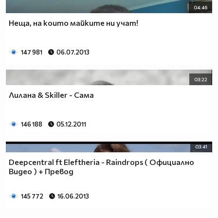
04:46
Неща, на които майките ни учат!
147 981
06.07.2013
03:22
Лилана & Skiller - Сама
146 188
05.12.2011
03:41
Deepcentral ft Eleftheria - Raindrops ( Официално
Видео ) + Превод
145 772
16.06.2013