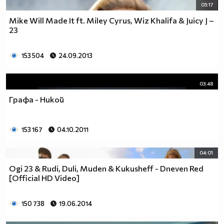
05:17
Mike Will Made It ft. Miley Cyrus, Wiz Khalifa & Juicy J –
23
153 504
24.09.2013
03:48
Графа - Никой
153 167
04.10.2011
04:01
Ogi 23 & Rudi, Duli, Muden & Kukusheff - Dneven Red
[Official HD Video]
150 738
19.06.2014