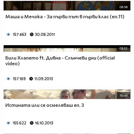
06:58
Маша и Мечока - За първи път в първи клас (еп.11)
157 463
30.08.2011
03:22
Били Хлапето ft. Дивна - Слънчеви дни (official
video)
157 169
11.09.2013
10:43
Истината или се осмеляваш еп. 3
155 622
16.10.2013