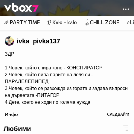
Member of
👾
🎉 PARTY TIME
👂 Клю – клю
🪀CHILL ZONE
⭐Li
ivka_pivka137
ЗДР
1.Човек, който спира коне - КОНСПИРАТОР
2.Човек, който пипа парите на леля си -
ПАРАЛЕЛЕПИПЕД.
3.Човек, който се разхожда из гората и задава въпроси
на дърветата -ПИТАГОР
4.Дете, което не ходи по голяма нужда
- НЕСЕСЕРЧЕ.
Инфо
СЛЕДВАЙ
11
5.Хомосексуалист, който се изхожда по голяма нужда -
СЕРГЕЙ.
Любими
6.Човек, който ходи по голяма нужда по два пъти -