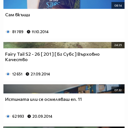
08:14
Сам вкъщи
81 789
11.10.2014
24:25
Fairy Tail S2 - 26 [ 201 ] [ Бг Субс ] Върховно
Качество
12 651
27.09.2014
07:32
Истината или cе осмеляваш еп. 11
62 993
20.09.2014