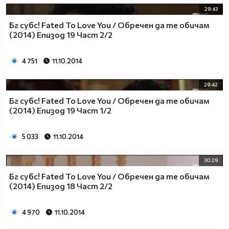
29:43
26.Колона, която тежи много - ТОНКОЛОНА
27.Човек, който пази робите да не избягат - ГАРДЕРОБ
Бг субс! Fated To Love You / Обречен да те обичам
28.Превозвач на птици - КОКОШКАР
(2014) Епизод 19 Част 2/2
29.Човек, който раздава покани за балове - КАНИБАЛ
30.Човек, който се напива на работа - РАБОТОХОЛИК
4 751
11.10.2014
29:42
Бг субс! Fated To Love You / Обречен да те обичам
(2014) Епизод 19 Част 1/2
5 033
11.10.2014
30:29
Бг субс! Fated To Love You / Обречен да те обичам
(2014) Епизод 18 Част 2/2
4 970
11.10.2014