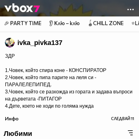
Member of
👾
🎉 PARTY TIME
👂 Клю – клю
🪀CHILL ZONE
⭐Li
ivka_pivka137
ЗДР
1.Човек, който спира коне - КОНСПИРАТОР
2.Човек, който пипа парите на леля си -
ПАРАЛЕЛЕПИПЕД.
3.Човек, който се разхожда из гората и задава въпроси
на дърветата -ПИТАГОР
4.Дете, което не ходи по голяма нужда
- НЕСЕСЕРЧЕ.
Инфо
СЛЕДВАЙ
11
5.Хомосексуалист, който се изхожда по голяма нужда -
СЕРГЕЙ.
Любими
6.Човек, който ходи по голяма нужда по два пъти -