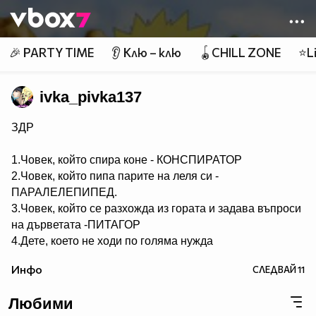
Member of
👾
🎉 PARTY TIME
👂 Клю – клю
🪀CHILL ZONE
⭐Li
ivka_pivka137
ЗДР
1.Човек, който спира коне - КОНСПИРАТОР
2.Човек, който пипа парите на леля си -
ПАРАЛЕЛЕПИПЕД.
3.Човек, който се разхожда из гората и задава въпроси
на дърветата -ПИТАГОР
4.Дете, което не ходи по голяма нужда
- НЕСЕСЕРЧЕ.
Инфо
СЛЕДВАЙ
11
5.Хомосексуалист, който се изхожда по голяма нужда -
СЕРГЕЙ.
Любими
6.Човек, който ходи по голяма нужда по два пъти -