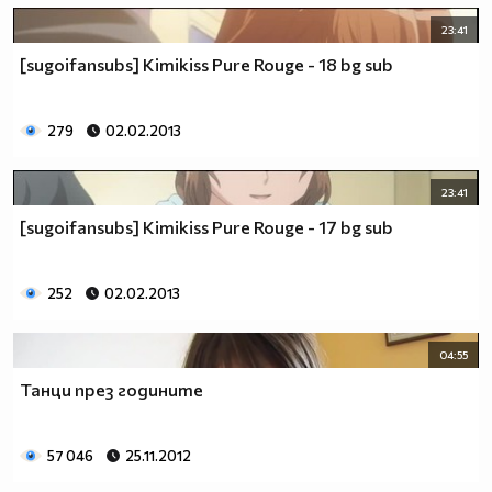
26.Колона, която тежи много - ТОНКОЛОНА
23:41
27.Човек, който пази робите да не избягат - ГАРДЕРОБ
[sugoifansubs] Kimikiss Pure Rouge - 18 bg sub
28.Превозвач на птици - КОКОШКАР
29.Човек, който раздава покани за балове - КАНИБАЛ
30.Човек, който се напива на работа - РАБОТОХОЛИК
279
02.02.2013
23:41
[sugoifansubs] Kimikiss Pure Rouge - 17 bg sub
252
02.02.2013
04:55
Танци през годините
57 046
25.11.2012