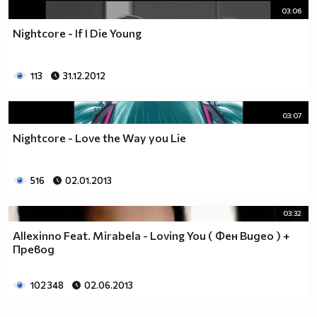
03:06
Nightcore - If I Die Young
113
31.12.2012
03:07
Nightcore - Love the Way you Lie
516
02.01.2013
03:32
Allexinno Feat. Mirabela - Loving You ( Фен Видео ) +
Превод
102 348
02.06.2013