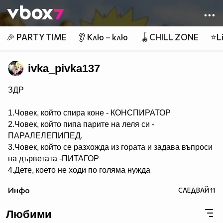
Member of
👾
🎉 PARTY TIME
👂 Клю – клю
🪀CHILL ZONE
⭐Li
ivka_pivka137
ЗДР
1.Човек, който спира коне - КОНСПИРАТОР
2.Човек, който пипа парите на леля си -
ПАРАЛЕЛЕПИПЕД.
3.Човек, който се разхожда из гората и задава въпроси
на дърветата -ПИТАГОР
4.Дете, което не ходи по голяма нужда
- НЕСЕСЕРЧЕ.
Инфо
СЛЕДВАЙ
11
5.Хомосексуалист, който се изхожда по голяма нужда -
СЕРГЕЙ.
Любими
6.Човек, който ходи по голяма нужда по два пъти -