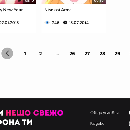
05:10
00:52
py New Year
Nisekoi Amv
07.01.2015
246
15.07.2014
1
2
...
26
27
28
29
Общи условия
Кодекс