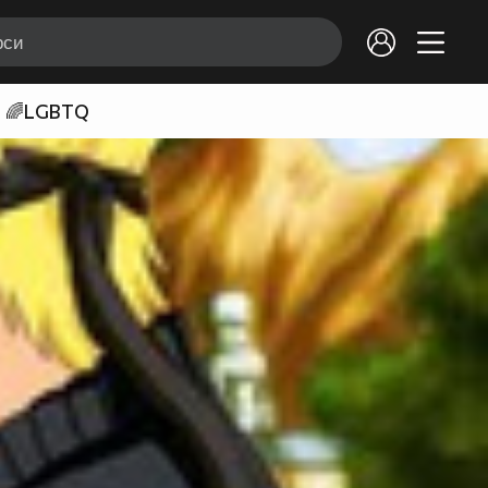
🌈LGBTQ