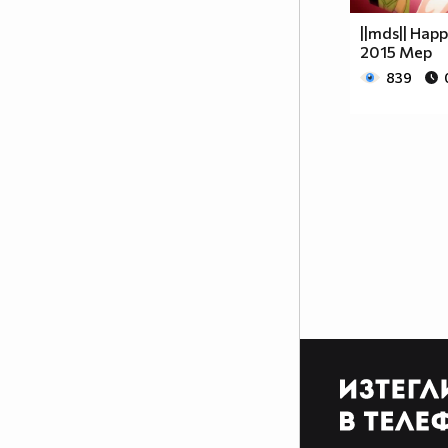
- ПАПАРАЦИ
19.Човек който яде кочове -
||mds|| Hap
КОЧИЯШ
2015 Mep
20.Човек, който бута маси -
839
МАСТИКА
21.Кон, който бяга в такт -
КОНТАКТ
22.Дом в който цари ад - ДОМАТ
23.Кон, който има сили -
СИЛИКОН
24.Човек, който обича да кара
кола - КАРАМФИЛ
25.Кабелен интернет - КАБИНЕТ
26.Колона, която тежи много -
ТОНКОЛОНА
27.Човек, който пази робите да
не избягат - ГАРДЕРОБ
28.Превозвач на птици -
КОКОШКАР
29.Човек, който раздава покани