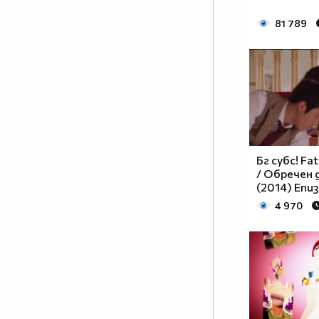
Гърция - НЕГЪРЧЕ.
81 789
9.Човек, който събира коне -
КОНСУМАТОР.
10.Човек, който търси жаби -
ДИРИЖАБЪЛ.
11.Човек, който расте с една
педя - ПЕДЕРАСТ.
12.Човек със 100кв. метра
задник - ГЪЗАР.
13.Жена, която бие мъжа си -
Бг субс! Fa
КУРАБИЙКА.
/ Обречен 
(2014) Епи
14.Мъже в редица - КУРНИЗ.
15.Човек, който мрази старите
4 970
хора- ДЯДО МРАЗ.
16.Човек, който се завира в
дините - ДИНОЗАВЪР.
17.Мома която работи на къра -
КЪРПИЧКА.
18.Хора които си похапват раци