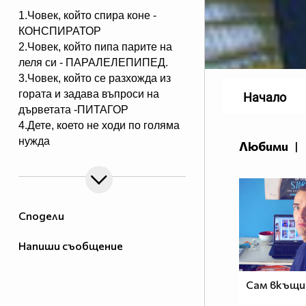
1.Човек, който спира коне -
КОНСПИРАТОР
2.Човек, който пипа парите на
леля си - ПАРАЛЕЛЕПИПЕД.
3.Човек, който се разхожда из
гората и задава въпроси на
Начало
дърветата -ПИТАГОР
4.Дете, което не ходи по голяма
нужда
Любими
|
- НЕСЕСЕРЧЕ.
5.Хомосексуалист, който се
изхожда по голяма нужда -
СЕРГЕЙ.
Сподели
6.Човек, който ходи по голяма
нужда по два пъти - БИСЕР или
Напиши съобщение
ДИКЕНЗ.
7.Човек, който седи до кръста
във вода - ДУПЕДАВЕЦ.
Сам вкъщи
8.Дете, което не е родено в