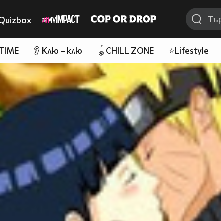
Quizbox
 TIME
👂 Клю – клю
🪀CHILL ZONE
⭐Lifestyle