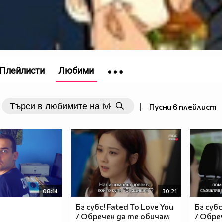
Плейлисти
Любими
|
Пусни в плейлист
08:14
30:21
Бг субс! Fated To Love You
Бг субс
/ Обречен да те обичам
/ Обре