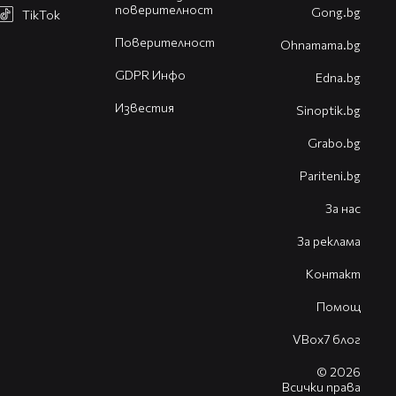
поверителност
Gong.bg
TikTok
Поверителност
Оhnamama.bg
GDPR Инфо
Edna.bg
Известия
Sinoptik.bg
Grabo.bg
Pariteni.bg
За нас
За реклама
Контакт
Помощ
VBox7 блог
© 2026
Всички права