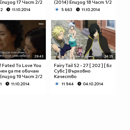
 Епизод 17 Част 2/2
(2014) Епизод 18 Част 1/2
82
11.10.2014
5 663
11.10.2014
29:43
24:25
! Fated To Love You
Fairy Tail S2 - 27 [ 202 ] [ Бг
чен да те обичам
Субс ] Върховно
 Епизод 19 Част 2/2
Качество
1
11.10.2014
11 944
04.10.2014