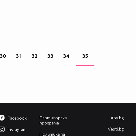
30
31
32
33
34
35
Партньорска
Abv.bg
Facebook
програма
Vesti.bg
Instagram
Политика за