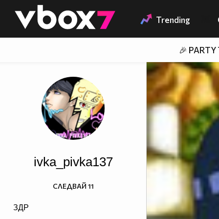
Member of
👾
Trending
🎉 PARTY
ivka_pivka137
СЛЕДВАЙ
11
ЗДР