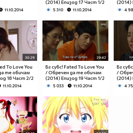
(2014) Епизод 17 Част 1/2
(2014)
11.10.2014
5 310
11.10.2014
4 9
30:29
29:42
ted To Love You
Бг субс! Fated To Love You
Бг субс
да те обичам
/ Обречен да те обичам
/ Обре
зод 18 Част 2/2
(2014) Епизод 19 Част 1/2
(2014)
11.10.2014
5 033
11.10.2014
4 75