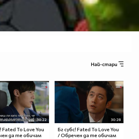
Най-стари
30:22
30:28
! Fated To Love You
Бг субс! Fated To Love You
чен да те обичам
/ Обречен да те обичам