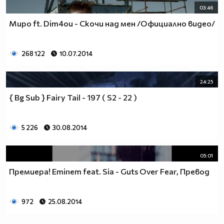
03:46
Миро ft. Dim4ou - Скочи над мен /Официално видео/
268 122
10.07.2014
24:25
{ Bg Sub } Fairy Tail - 197 ( S2 - 22 )
5 226
30.08.2014
05:01
Премиера! Eminem feat. Sia - Guts Over Fear, Превод
972
25.08.2014