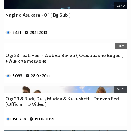
23:40
Nagi no Asukara - 01 [ Bg Sub ]
5 431
29.11.2013
04:11
Ogi 23 feat. Feel - Добър Вечер ( Официално Видео )
+ Линк за теглене
5 093
28.07.2011
04:01
Ogi 23 & Rudi, Duli, Muden & Kukusheff - Dneven Red
[Official HD Video]
150 738
19.06.2014