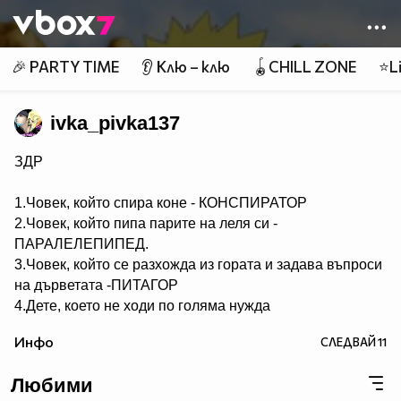
Member of
👾
🎉 PARTY TIME
👂 Клю – клю
🪀CHILL ZONE
⭐Li
ivka_pivka137
ЗДР
1.Човек, който спира коне - КОНСПИРАТОР
2.Човек, който пипа парите на леля си -
ПАРАЛЕЛЕПИПЕД.
3.Човек, който се разхожда из гората и задава въпроси
на дърветата -ПИТАГОР
4.Дете, което не ходи по голяма нужда
- НЕСЕСЕРЧЕ.
Инфо
СЛЕДВАЙ
11
5.Хомосексуалист, който се изхожда по голяма нужда -
СЕРГЕЙ.
Любими
6.Човек, който ходи по голяма нужда по два пъти -