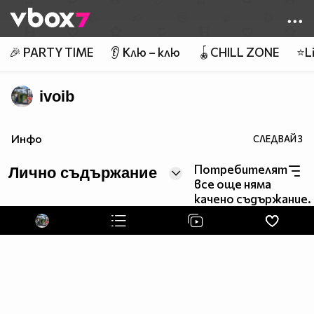
Member of
👾
🎉 PARTY TIME
👂 Клю – клю
🪀CHILL ZONE
⭐Li
ivoib
Инфо
СЛЕДВАЙ
3
Потребителят
Лично съдържание
все още няма
качено съдържание.