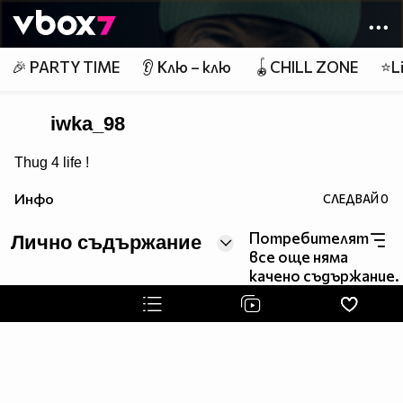
Member of
👾
🎉 PARTY TIME
👂 Клю – клю
🪀CHILL ZONE
⭐Li
iwka_98
Thug 4 life !
Инфо
СЛЕДВАЙ
0
Потребителят
Лично съдържание
все още няма
качено съдържание.