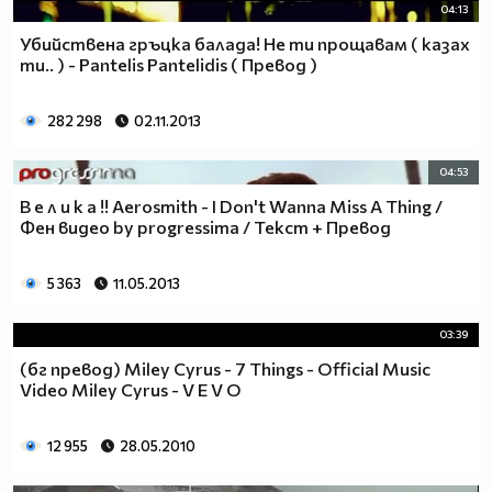
04:13
Убийствена гръцка балада! Не ти прощавам ( казах
ти.. ) - Pantelis Pantelidis ( Превод )
282 298
02.11.2013
04:53
В е л и к а !! Aerosmith - I Don't Wanna Miss A Thing /
Фен видео by progressima / Текст + Превод
5 363
11.05.2013
03:39
(бг превод) Miley Cyrus - 7 Things - Official Music
Video Miley Cyrus - V E V O
12 955
28.05.2010