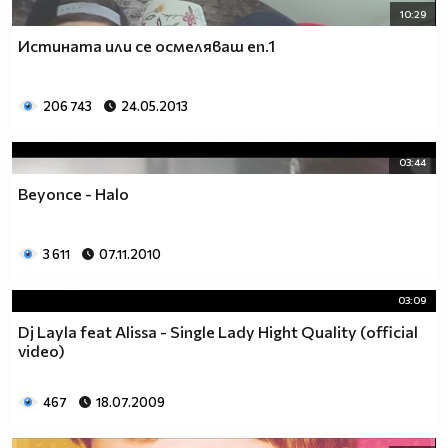
10:29
Истината или се осмеляваш еп.1
206 743
24.05.2013
03:44
Beyoncе - Halo
3 611
07.11.2010
03:09
Dj Layla feat Alissa - Single Lady Hight Quality (official
video)
467
18.07.2009