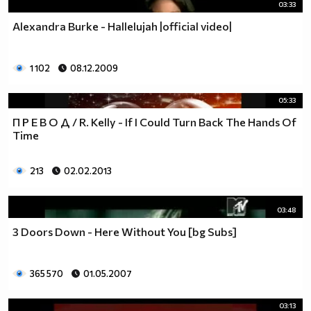
03:33
Alexandra Burke - Hallelujah |official video|
1 102
08.12.2009
05:33
П Р Е В О Д / R. Kelly - If I Could Turn Back The Hands Of
Time
213
02.02.2013
03:48
3 Doors Down - Here Without You [bg Subs]
365 570
01.05.2007
03:13