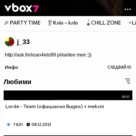
Member of
👾
🎉 PARTY TIME
👂 Клю – клю
🪀CHILL ZONE
⭐Li
j_33
http://ask.fm/ioan4eto99 piitaiitee mee ;))
Инфо
СЛЕДВАЙ
10
Любими
03:21
Lorde - Team (oфициално Видео) + текст
7 601
08.12.2013