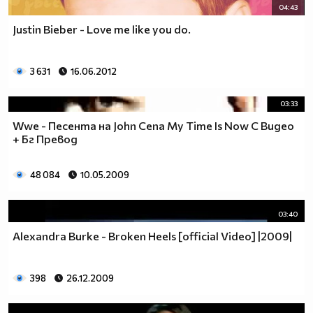
04:43
Justin Bieber - Love me like you do.
3 631
16.06.2012
03:33
Wwe - Песента на John Cena My Time Is Now С Видео
+ Бг Превод
48 084
10.05.2009
03:40
Alexandra Burke - Broken Heels [official Video] |2009|
398
26.12.2009