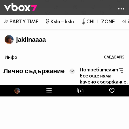
Member of
👾
🎉 PARTY TIME
👂 Клю – клю
🪀CHILL ZONE
⭐Li
jaklinaaaa
Инфо
СЛЕДВАЙ
5
Потребителят
Лично съдържание
все още няма
качено съдържание.