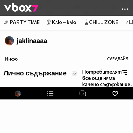
Member of
👾
🎉 PARTY TIME
👂 Клю – клю
🪀CHILL ZONE
⭐Li
jaklinaaaa
Инфо
СЛЕДВАЙ
5
Потребителят
Лично съдържание
все още няма
качено съдържание.