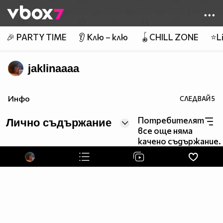
Member of
👾
🎉 PARTY TIME
👂 Клю – клю
🪀CHILL ZONE
⭐Li
jaklinaaaa
Инфо
СЛЕДВАЙ
5
Потребителят
Лично съдържание
все още няма
качено съдържание.