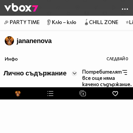
Member of
👾
🎉 PARTY TIME
👂 Клю – клю
🪀CHILL ZONE
⭐Li
jananenova
Инфо
СЛЕДВАЙ
0
Потребителят
Лично съдържание
все още няма
качено съдържание.