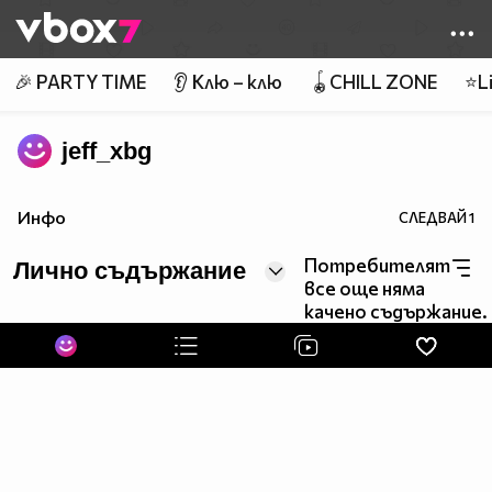
Member of
👾
🎉 PARTY TIME
👂 Клю – клю
🪀CHILL ZONE
⭐Li
jeff_xbg
Инфо
СЛЕДВАЙ
1
Потребителят
Лично съдържание
все още няма
качено съдържание.