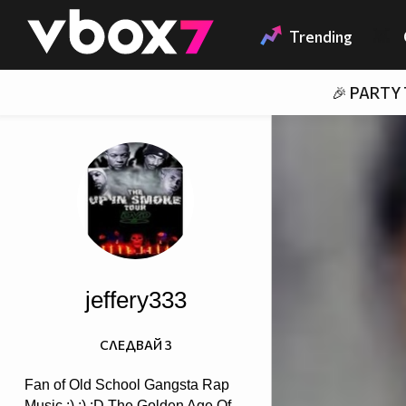
Member of
👾
Trending
🎉 PARTY
jeffery333
СЛЕДВАЙ
3
Fan of Old School Gangsta Rap
Music :) ;) :D The Golden Age Of