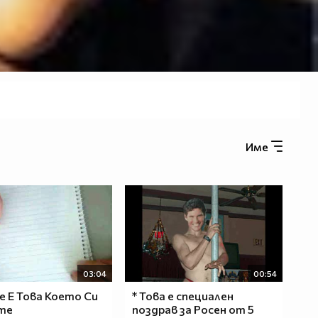
Име
03:04
00:54
Не Е Това Което Си
* Това е специален
те
поздрав за Росен от 5