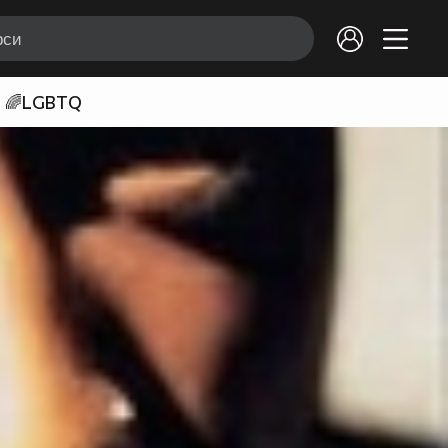
🌈LGBTQ