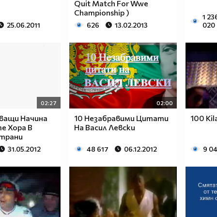
Quit Match For Wwe
Championship )
1 23
25.06.2011
626
13.02.2013
020
02:27
02:00
дващи Начина
10 Незабравими Цитати
100 Kil
е Хора В
На Васил Левски
трани
31.05.2012
48 617
06.12.2012
9 0