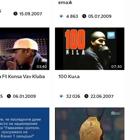
етаж
6
15.09.2007
4 863
05.07.2009
03:40
07:30
a Ft Konsa Vav Kluba
100 Кила
45
06.01.2009
32 026
22.06.2007