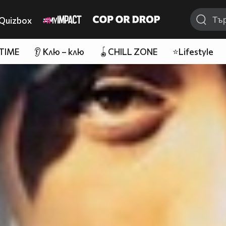
Quizbox
 TIME
👂 Клю – клю
🪀CHILL ZONE
⭐Lifestyle