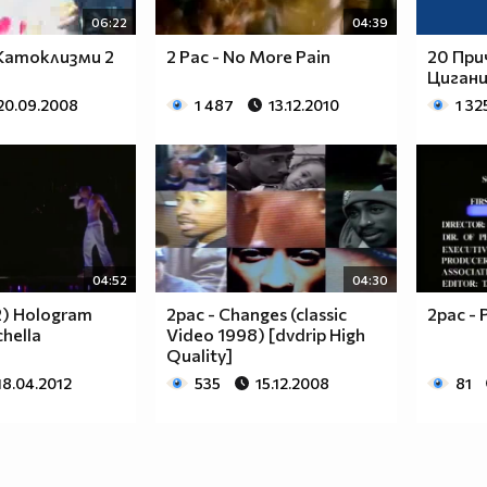
06:22
04:39
 Катоклизми 2
2 Pac - No More Pain
20 При
Циган
20.09.2008
1 487
13.12.2010
1 32
04:52
04:30
2) Hologram
2pac - Changes (classic
2pac - 
chella
Video 1998) [dvdrip High
Quality]
18.04.2012
535
15.12.2008
81