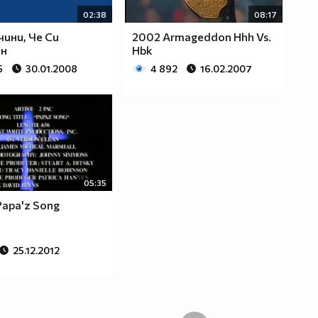
02:38
08:17
чини, Че Си
2002 Armageddon Hhh Vs.
ин
Hbk
5
30.01.2008
4 892
16.02.2007
05:35
Papa'z Song
25.12.2012