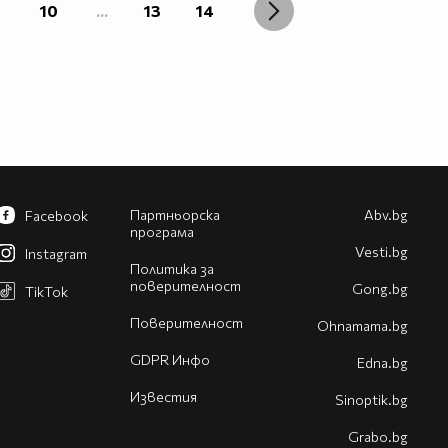
10
...
13
14
Партньорска
Abv.bg
Facebook
програма
Vesti.bg
Instagram
Политика за
поверителност
Gong.bg
TikTok
Поверителност
Оhnamama.bg
GDPR Инфо
Edna.bg
Известия
Sinoptik.bg
Grabo.bg