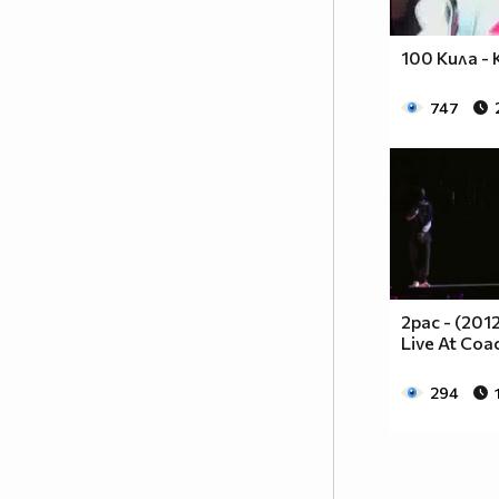
100 Кила -
747
2pac - (201
Live At Coa
294