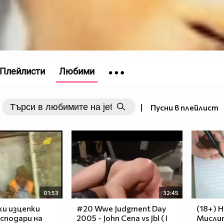
Плейлисти
Любими
|
Пусни в плейлист
01:53
32:45
ки изцепки
#20 Wwe Judgment Day
(18+) 
осподари на
2005 - John Cena vs Jbl ( I
Мисли