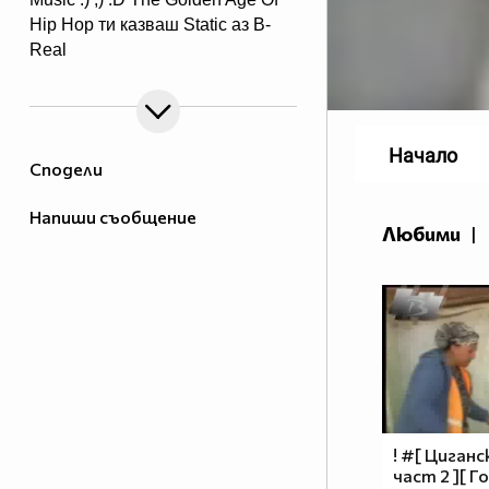
Hip Hop ти казваш Static аз B-
Real
ти казваш T-Pain аз Lil Jon ти
казваш Wiz Khalifa аз Snoop
Doggy Dogg ти казваш Akon аз
Eminem ти казваш Nas аз 2PAC
Начало
Сподели
Напиши съобщение
Любими
|
! #[ Циганс
част 2 ][ Г