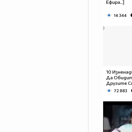
Ефира..]
14 344
10 Изнена
Да Обидит
Другите С
72 883