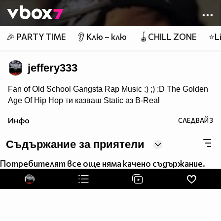
Member of
👾
🎉 PARTY TIME
👂 Клю – клю
🪀CHILL ZONE
⭐Li
jeffery333
Fan of Old School Gangsta Rap Music :) ;) :D The Golden
Age Of Hip Hop ти казваш Static аз B-Real
ти казваш T-Pain аз Lil Jon ти казваш Wiz Khalifa аз
Инфо
СЛЕДВАЙ
3
Snoop Doggy Dogg ти казваш Akon аз Eminem ти
казваш Nas аз 2PAC
Съдържание за приятели
Потребителят все още няма качено съдържание.