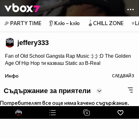
Member of
👾
🎉 PARTY TIME
👂 Клю – клю
🪀CHILL ZONE
⭐Li
jeffery333
Fan of Old School Gangsta Rap Music :) ;) :D The Golden
Age Of Hip Hop ти казваш Static аз B-Real
ти казваш T-Pain аз Lil Jon ти казваш Wiz Khalifa аз
Инфо
СЛЕДВАЙ
3
Snoop Doggy Dogg ти казваш Akon аз Eminem ти
казваш Nas аз 2PAC
Съдържание за приятели
Потребителят все още няма качено съдържание.