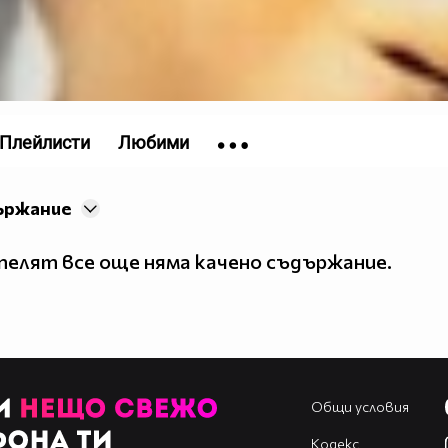
Плейлисти
Любими
ържание
елят все още няма качено съдържание.
Общи условия
Кодекс