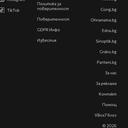
Политика за
поверителност
Gong.bg
TikTok
Поверителност
Оhnamama.bg
GDPR Инфо
Edna.bg
Известия
Sinoptik.bg
Grabo.bg
Pariteni.bg
За нас
За реклама
Контакт
Помощ
VBox7 блог
© 2026