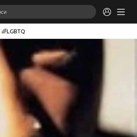
🌈LGBTQ