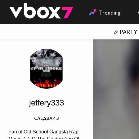
Member of
👾
Trending
🎉 PARTY
jeffery333
СЛЕДВАЙ
3
Fan of Old School Gangsta Rap
Music :) ;) :D The Golden Age Of