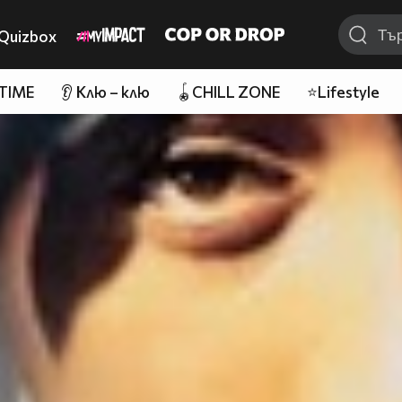
Quizbox
 TIME
👂 Клю – клю
🪀CHILL ZONE
⭐Lifestyle