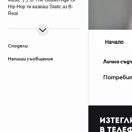
Hip Hop ти казваш Static аз B-
Real
ти казваш T-Pain аз Lil Jon ти
казваш Wiz Khalifa аз Snoop
Doggy Dogg ти казваш Akon аз
Eminem ти казваш Nas аз 2PAC
Начало
Сподели
Напиши съобщение
Лично съд
Потребит