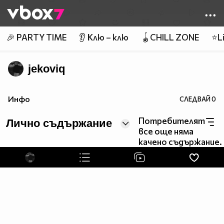
Member of
👾
🎉 PARTY TIME
👂 Клю – клю
🪀CHILL ZONE
⭐Li
jekoviq
Инфо
СЛЕДВАЙ
0
Потребителят
Лично съдържание
все още няма
качено съдържание.