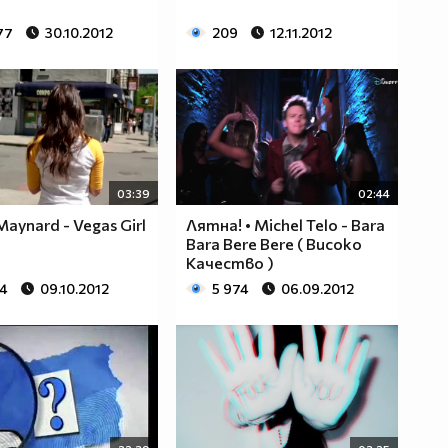
77
30.10.2012
209
12.11.2012
03:39
02:44
aynard - Vegas Girl
Лятна! • Michel Telo - Bara
Bara Bere Bere ( Високо
Качество )
74
09.10.2012
5 974
06.09.2012