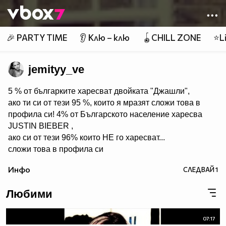
Member of
👾
🎉 PARTY TIME
👂 Клю – клю
🪀CHILL ZONE
⭐Li
jemityy_ve
5 % от българките харесват двойката "Джашли",
ако ти си от тези 95 %, които я мразят сложи това в
профила си! 4% от Българското население харесва
JUSTIN BIEBER ,
ако си от тези 96% които НЕ го харесват...
сложи това в профила си
:) !!
Инфо
СЛЕДВАЙ
1
Мy idols: Demi Lovato ♥ Jonas Brothers ♥ Selena Gomez
♥ ♥♥♥♥♥ღღღღღ♥♥♥♥♥Моля те
Любими
♥♥♥♥ღღღ♥ღღღ♥♥♥♥копирай
♥♥♥ღღღ♥♥♥ღღღ♥♥♥това
♥♥♥ღღღ♥♥♥ღღღ♥♥♥Ако
07:17