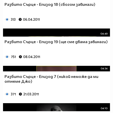
♥♥♥ღღღ♥♥♥ღღღ♥♥♥подкрепяш
Разбито Сърце - Епизод 18 (сбогом завинаги)
♥♥♥♥ღღღ♥ღღღ♥♥♥♥Ник Джонас
♥♥♥♥♥ღღღღღ♥♥♥♥♥и неговата
♥♥♥♥♥♥ღღღღ♥♥♥♥♥борба
313
06.04.2011
♥♥♥♥♥ღღღღღღ♥♥♥♥срещу
♥♥♥♥ღღღ♥♥ღღღ♥♥♥диабета
04:49
_____________$$$$$$$$________$$$$$$$$$______$$$$
Разбито Сърце - Епизод 19 (ще сме двама завинаги)
____________$$$$$$$$$$______$$$$$$$$$$$____$$$$$
____________$$$____$$$______$$$_____$$$____$$$$_
_____$$____$$$$___$$$_________$$$_____
751
08.04.2011
____________$$$_____________$$$_____$$$____$$$$
____$$ ____$$_____$$$$___$$$_________$$$_____
04:34
____________$$$_____________$$$_____$$$____$$$$_
Разбито Сърце - Епизод 7 (никой неможе да ми
____________$$$_____________$$$$$$$$$$$____$$$$_
отнеме Джо)
____________$$$____$$$______$$$_____$$$____$$$$_
____________$$$$$$$$$$______$$$_____$$$____$$$$_
371
21.03.2011
_____________$$$$$$$$_______$$$_____$$$____$$$$_
________________________________________________
_____________________________$$$$$______________
04:10
___________________________$$$$$$$______________