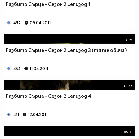
Разбито Сърце - Сезон 2...епизод 1
__________________________$$$$$$$_______________
__________________________$$$$$$________________
__________________________$$$$__________________
497
09.04.2011
_________________________$$$$___________________
________________________$$$$____________________
05:21
_______________________$$$$_____________________
______________________$$$$______________________
Разбито Сърце - Сезон 2...епизод 3 (тя те обича)
_____________________$$$$_______________________
____________________$$$$________________________
454
11.04.2011
___________________$$$$_________________________
_________$________$$$$__________________________
_______$$$_______$$$$________$$$$$$$$$$$$_______
06:14
______$$$_______$$$$_________$$$$$$$$$$$$$______
Разбито Сърце - Сезон 2...епизод 4
_____$$$$______$$$$__________$$$$_____$$$$______
____$$$$$$____$$$$____$______$$$$_____$$$$______
____$$$$$$$$$$$$$$____$$_____$$$$$$$$$$$$$______
411
12.04.2011
_____$$$$$$$$$$$$$$$$$$$_____$$$$$$$$$$$$_______
_____$$$$$$$$$$$$$$$$$$______$$$$____$$$$_______
05:05
____$$$$$$$$$$$$$$$$$$_______$$$$_____$$$$______