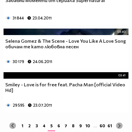
Забавни моменти от сериала Supernatural
да учиш така че ти остават 263.
Спиш по 8 часа, което прави 122 дена, тоест вече си
със 141.
31 844
23.04.2011
Ако си дадеш 1 час на ден, за да правиш каквото ти
харесва, губиш още 15 и оставаш със 126.
03:40
По 2 часа хабиш за ядене, по този начин използваш 30
Selena Gomez & The Scene - Love You Like A Love Song
дни. Остават ти 96.
обичам те като любовна песен
Хабиш 1 час на ден в разговори с приятели и роднини,
това ти отнема още 15. Оставаш с 81
30 179
24.06.2011
Изпити и тестове като минимум ти отнемат 35 дена от
годината, така че остават само 46.
03:41
Изваждаме приблизително 40 дни за почивки и
Smiley - Love is for free feat. Pacha Man [official Video
празници, оставаш само с 6.
Hd]
Да кажем, че минимум 3 дни си болен, така остават 3
дни, в които да учиш.
Да кажем, че излизаш само 2 дни.
29 595
23.07.2011
Остава 1, но този единствен ден е рождения ти ден,
така че...
1
2
3
4
5
6
7
8
9
10
...
60
61
Извод : Ученето е безсмислено Половината от