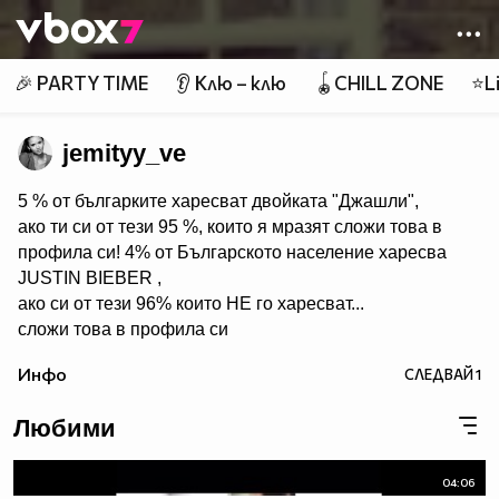
Member of
👾
🎉 PARTY TIME
👂 Клю – клю
🪀CHILL ZONE
⭐Li
jemityy_ve
5 % от българките харесват двойката "Джашли",
ако ти си от тези 95 %, които я мразят сложи това в
профила си! 4% от Българското население харесва
JUSTIN BIEBER ,
ако си от тези 96% които НЕ го харесват...
сложи това в профила си
:) !!
Инфо
СЛЕДВАЙ
1
Мy idols: Demi Lovato ♥ Jonas Brothers ♥ Selena Gomez
♥ ♥♥♥♥♥ღღღღღ♥♥♥♥♥Моля те
Любими
♥♥♥♥ღღღ♥ღღღ♥♥♥♥копирай
♥♥♥ღღღ♥♥♥ღღღ♥♥♥това
♥♥♥ღღღ♥♥♥ღღღ♥♥♥Ако
04:06