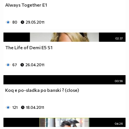
♥♥♥ღღღ♥♥♥ღღღ♥♥♥подкрепяш
Always Together E1
♥♥♥♥ღღღ♥ღღღ♥♥♥♥Ник Джонас
♥♥♥♥♥ღღღღღ♥♥♥♥♥и неговата
♥♥♥♥♥♥ღღღღ♥♥♥♥♥борба
80
29.05.2011
♥♥♥♥♥ღღღღღღ♥♥♥♥срещу
♥♥♥♥ღღღ♥♥ღღღ♥♥♥диабета
02:37
_____________$$$$$$$$________$$$$$$$$$______$$$$
The Life of Demi E5 S1
____________$$$$$$$$$$______$$$$$$$$$$$____$$$$$
____________$$$____$$$______$$$_____$$$____$$$$_
_____$$____$$$$___$$$_________$$$_____
67
26.04.2011
____________$$$_____________$$$_____$$$____$$$$
____$$ ____$$_____$$$$___$$$_________$$$_____
00:56
____________$$$_____________$$$_____$$$____$$$$_
____________$$$_____________$$$$$$$$$$$____$$$$_
Koq e po-sladka po banski ? (close)
____________$$$____$$$______$$$_____$$$____$$$$_
____________$$$$$$$$$$______$$$_____$$$____$$$$_
121
18.04.2011
_____________$$$$$$$$_______$$$_____$$$____$$$$_
________________________________________________
_____________________________$$$$$______________
04:26
___________________________$$$$$$$______________