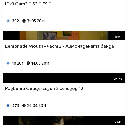
l0v3 Gam3 ^ S3 ^ E9 ^
__________________________$$$$$$$_______________
__________________________$$$$$$________________
__________________________$$$$__________________
392
31.05.2011
_________________________$$$$___________________
________________________$$$$____________________
09:11
_______________________$$$$_____________________
______________________$$$$______________________
Lemonade Mouth - част 2 - Лимонадената банда
_____________________$$$$_______________________
____________________$$$$________________________
10 201
14.05.2011
___________________$$$$_________________________
_________$________$$$$__________________________
_______$$$_______$$$$________$$$$$$$$$$$$_______
05:05
______$$$_______$$$$_________$$$$$$$$$$$$$______
Разбито Сърце-сезон 2...епизод 12
_____$$$$______$$$$__________$$$$_____$$$$______
____$$$$$$____$$$$____$______$$$$_____$$$$______
____$$$$$$$$$$$$$$____$$_____$$$$$$$$$$$$$______
473
26.04.2011
_____$$$$$$$$$$$$$$$$$$$_____$$$$$$$$$$$$_______
_____$$$$$$$$$$$$$$$$$$______$$$$____$$$$_______
06:14
____$$$$$$$$$$$$$$$$$$_______$$$$_____$$$$______