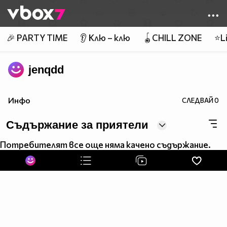
Member of
👾
🎉 PARTY TIME
👂 Клю – клю
🪀CHILL ZONE
⭐Li
jenqdd
Инфо
СЛЕДВАЙ
0
Съдържание за приятели
Потребителят все още няма качено съдържание.