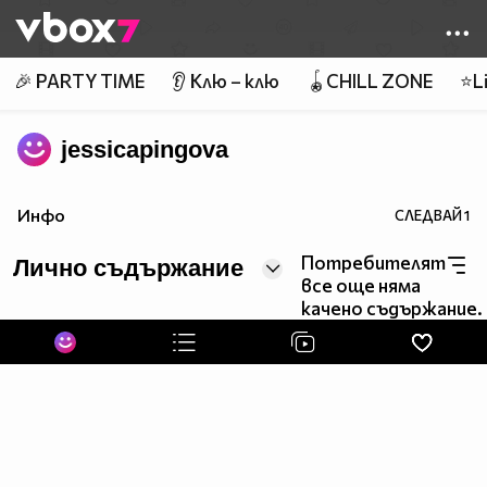
Member of
👾
🎉 PARTY TIME
👂 Клю – клю
🪀CHILL ZONE
⭐Li
jessicapingova
Инфо
СЛЕДВАЙ
1
Потребителят
Лично съдържание
все още няма
качено съдържание.