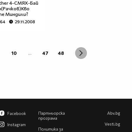
other 4-СМЯХ-Бай
(Рачков)Кво
те Миндили?
864
29.11.2008
10
...
47
48
Партньорска
Abv.bg
Facebook
програма
Vesti.bg
Instagram
Политика за