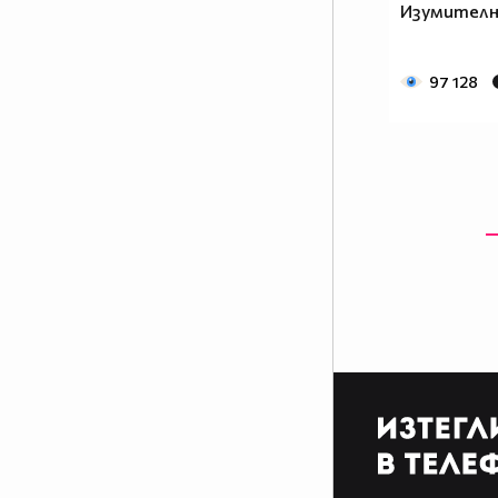
Изумителни
97 128