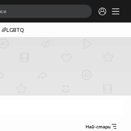
🌈LGBTQ
Най-стари