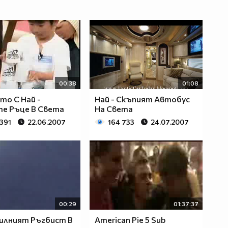
00:38
01:08
о С Най -
Най - Скъпият Автобус
е Ръце В Света
На Света
 391
22.06.2007
164 733
24.07.2007
00:29
01:37:37
Силният Ръгбист В
American Pie 5 Sub