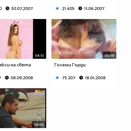
0
30.07.2007
21 405
11.06.2007
04:13
00:19
Секси на света
Големи Гърди
7
08.09.2008
75 207
18.01.2008
05:05