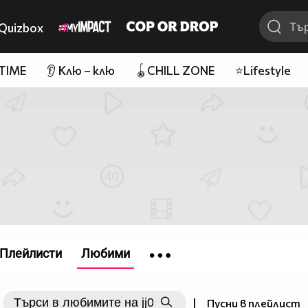
Quizbox
 TIME
👂 Клю – клю
🪀CHILL ZONE
⭐Lifestyle
Плейлисти
Любими
|
Пусни в плейлист