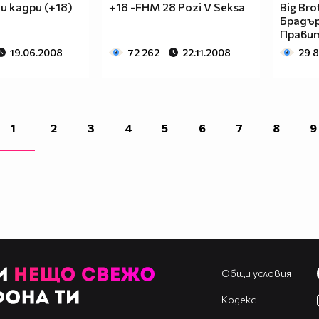
 кадри (+18)
+18 -FHM 28 Pozi V Seksa
Big Br
Брадър
Прави
19.06.2008
72 262
22.11.2008
29 
1
2
3
4
5
6
7
8
9
Общи условия
Кодекс