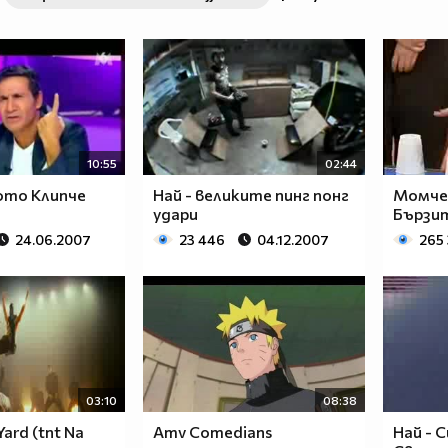
10:55
02:44
ото Клипче
Най - великите пинг понг
Момчет
удари
Бързит
24.06.2007
23 446
04.12.2007
265
03:10
08:38
ard (tnt Na
Amv Comedians
Най - 