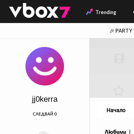
Member of
👾
Trending
🎉 PARTY
jj0kerra
Начало
СЛЕДВАЙ
0
Любими
|