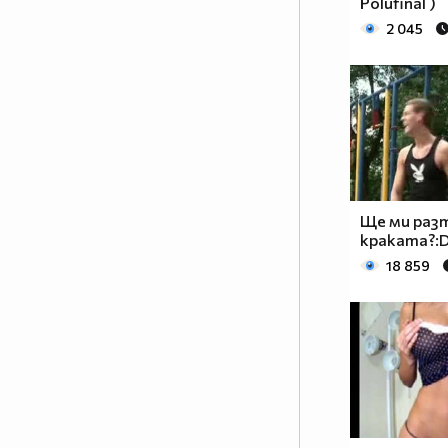
Polufinal )
2 045
Ще ми раз
краката?:D
18 859