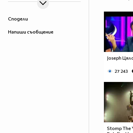
Сподели
Напиши съобщение
Joseph Цял
27 243
Stomp The Y