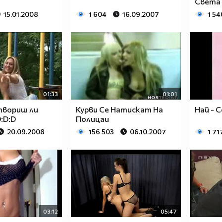
Света
15.01.2008
1 604
16.09.2007
1 54
01:33
01:01
твориш ли
Курви Се Натискат На
Най - 
:D:D
Полицаи
20.09.2008
156 503
06.10.2007
1 71
03:12
05:47