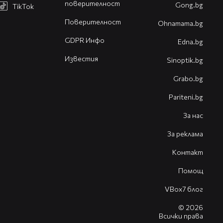
поверителност
Gong.bg
TikTok
Поверителност
Оhnamama.bg
GDPR Инфо
Edna.bg
Известия
Sinoptik.bg
Grabo.bg
Pariteni.bg
За нас
За реклама
Контакт
Помощ
VBox7 блог
© 2026
Всички права