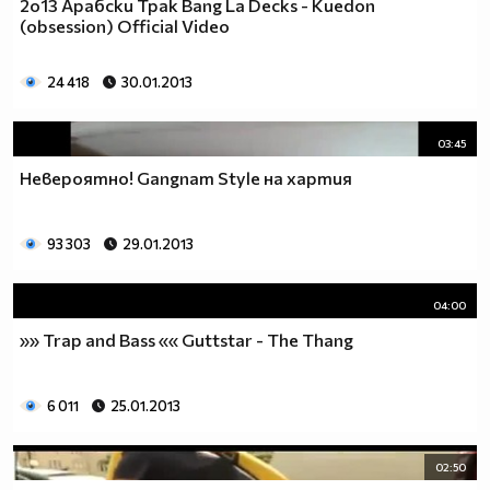
2o13 Арабски Трак Bang La Decks - Kuedon
(obsession) Official Video
24 418
30.01.2013
03:45
Невероятно! Gangnam Style на хартия
93 303
29.01.2013
04:00
»» Trap and Bass «« Guttstar - The Thang
6 011
25.01.2013
02:50