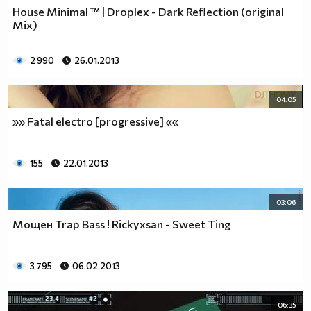
House Minimal ™ | Droplex - Dark Reflection (original
Mix)
2 990
26.01.2013
04:05
»» Fatal electro [progressive] ««
155
22.01.2013
03:06
Мощен Trap Bass ! Rickyxsan - Sweet Ting
3 795
06.02.2013
06:35