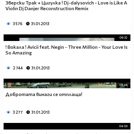
Зверски Трак + Цигулка ! Dj-dalysovich - Love is Like A
Violin Dj Danjer Reconstruction Remix
3 576
31.01.2013
06:32
! Вокала ! Avicii feat. Negin - Three Million - Your Love Is
So Amazing
2 744
31.01.2013
05:44
Добротата винаги се отплаща!
3 277
31.01.2013
04:03