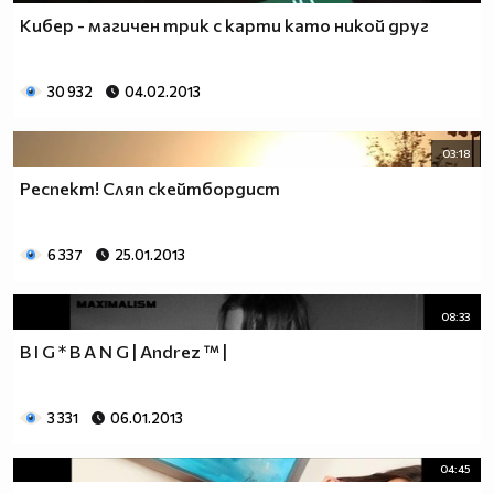
Кибер - магичен трик с карти като никой друг
30 932
04.02.2013
03:18
Респект! Сляп скейтбордист
6 337
25.01.2013
08:33
B I G * B A N G | Andrez ™ |
3 331
06.01.2013
04:45