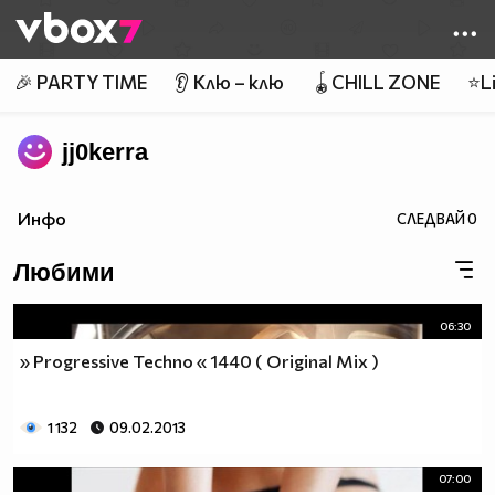
Member of
👾
🎉 PARTY TIME
👂 Клю – клю
🪀CHILL ZONE
⭐Li
jj0kerra
Инфо
СЛЕДВАЙ
0
Любими
06:30
» Progressive Techno « 1440 ( Original Mix )
1 132
09.02.2013
07:00