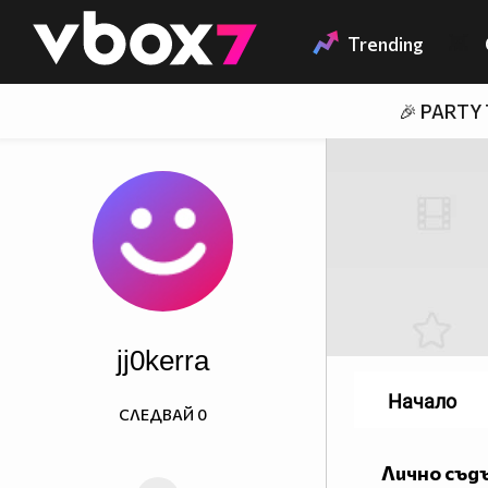
Member of
👾
Trending
🎉 PARTY
jj0kerra
Начало
СЛЕДВАЙ
0
Лично съд