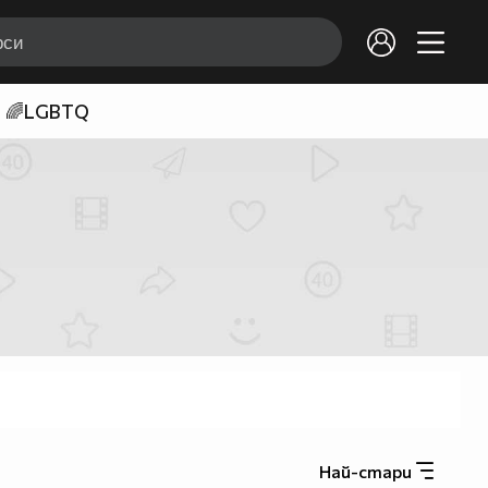
🌈LGBTQ
Най-стари