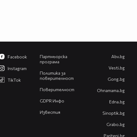
Партньорска
Abv.bg
Facebook
програма
Vesti.bg
Instagram
Политика за
поверителност
Gong.bg
TikTok
Поверителност
Оhnamama.bg
GDPR Инфо
Edna.bg
Известия
Sinoptik.bg
Grabo.bg
Pariteni.bg