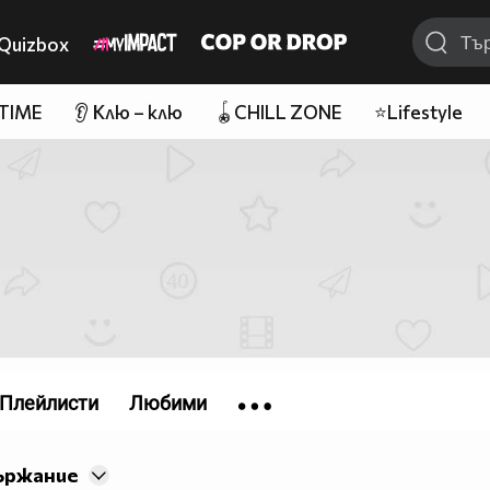
Quizbox
 TIME
👂 Клю – клю
🪀CHILL ZONE
⭐Lifestyle
Плейлисти
Любими
ържание