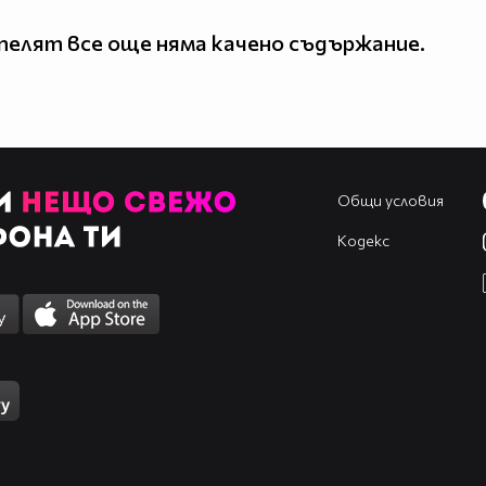
елят все още няма качено съдържание.
Общи условия
Кодекс