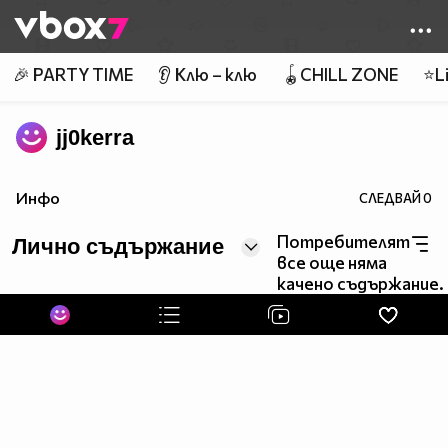
Member of
👾
🎉 PARTY TIME
👂 Клю – клю
🪀CHILL ZONE
⭐Li
jj0kerra
Инфо
СЛЕДВАЙ
0
Потребителят
Лично съдържание
все още няма
качено съдържание.