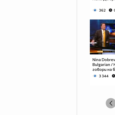
362
Nina Dobrev
Bulgarian /
говори на 
3 344