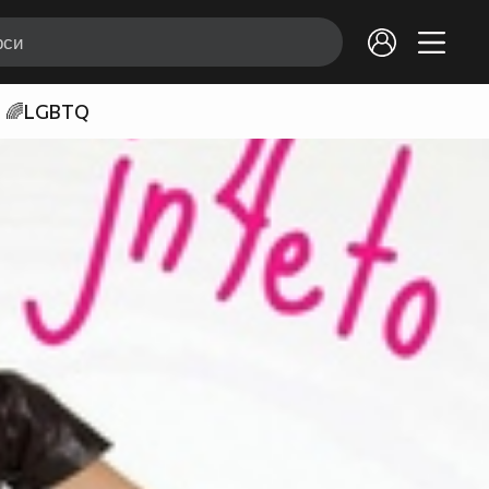
🌈LGBTQ