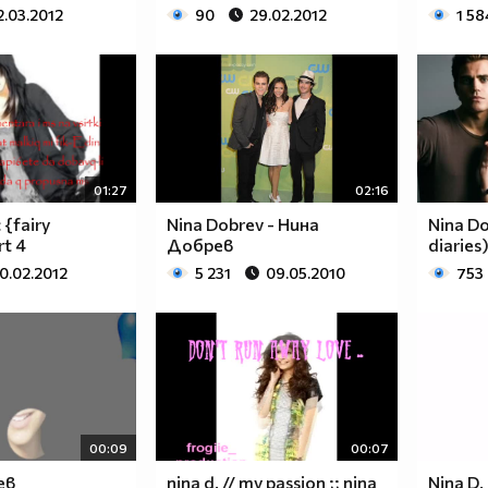
2.03.2012
90
29.02.2012
1 58
01:27
02:16
c {fairy
Nina Dobrev - Нина
Nina Do
t 4
Добрев
diaries
0.02.2012
5 231
09.05.2010
753
00:09
00:07
ев
nina d. // my passion ;; nina
Nina D. 