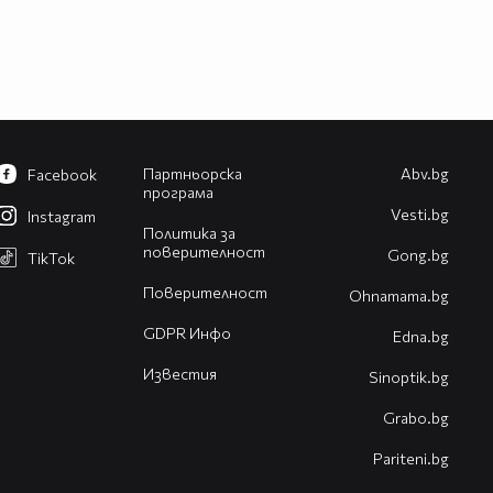
Партньорска
Abv.bg
Facebook
програма
Vesti.bg
Instagram
Политика за
поверителност
Gong.bg
TikTok
Поверителност
Оhnamama.bg
GDPR Инфо
Edna.bg
Известия
Sinoptik.bg
Grabo.bg
Pariteni.bg