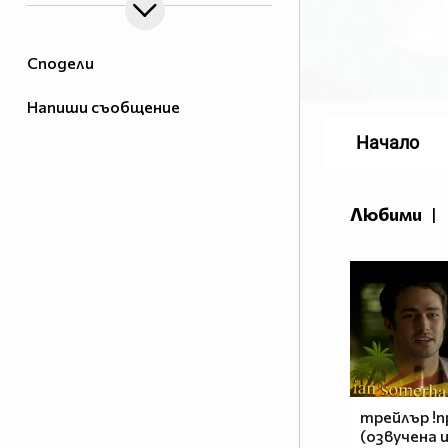
Сподели
Напиши съобщение
Начало
Любими
|
трейлър !п
(озвучена 