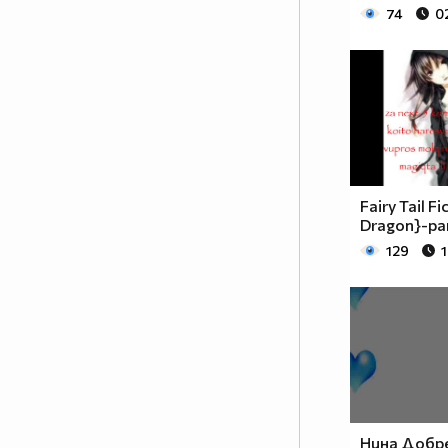
74
0
Fairy Tail Fi
Dragon}-par
129
1
Нина Добр