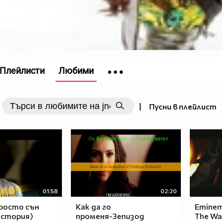
Плейлисти
Любими
|
Пусни в плейлист
01:58
02:20
росто сън
Как да го
Eminem 
история)
променя-3епизод
The Wa