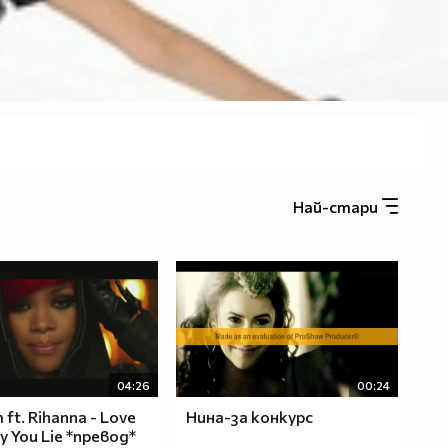
Най-стари
04:26
00:24
ft. Rihanna - Love
Нина-за конкурс
y You Lie *превод*