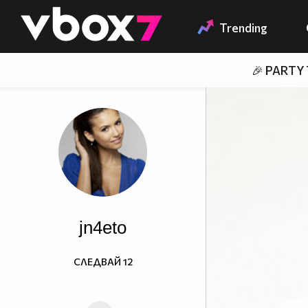
Member of
👾
Trending
🎉 PARTY
jn4eto
СЛЕДВАЙ
12