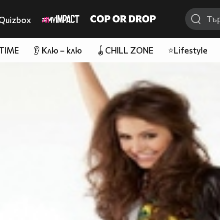
Quizbox
 TIME
👂 Клю – клю
🪀CHILL ZONE
⭐Lifestyle