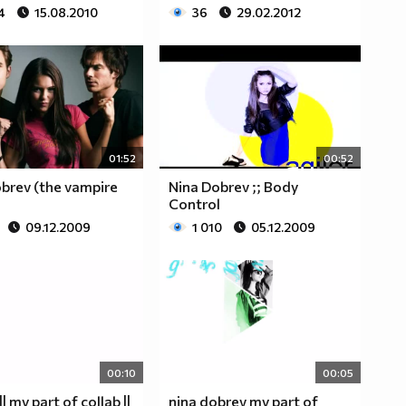
4
15.08.2010
36
29.02.2012
01:52
00:52
brev (the vampire
Nina Dobrev ;; Body
)
Control
09.12.2009
1 010
05.12.2009
00:10
00:05
|| my part of collab ||
nina dobrev my part of