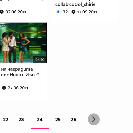
collab co0ol_shirie
02.06.2011
32
17.09.2011
04:10
 на наградите
със Нина и Иън :*
27.06.2011
22
23
24
25
26