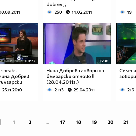
dobrev ;;
08.09.2011
250
14.02.2011
19
00:27
05:38
 speaks
Нина Добрева говори на
Селена
 Нина Добрев
български отново !!
говори 
български
(28.04.2011г.)
25.11.2010
2 113
29.04.2011
216
1
2
...
17
18
19
20
21