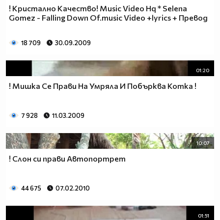
! Кристално Качество! Music Video Hq * Selena
Gomez - Falling Down Of.music Video +lyrics + Превод
18 709
30.09.2009
01:20
! Мишка Се Прави На Умряла И Побърква Котка !
7 928
11.03.2009
10:07
! Слон си прави Автопортрет
44 675
07.02.2010
01:51