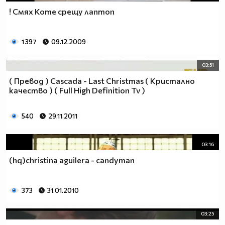
! Смях Коте срещу лаптоп
1 397
09.12.2009
03:51
( Превод ) Cascada - Last Christmas ( Кристално
качество ) ( Full High Definition Tv )
540
29.11.2011
03:16
(hq)christina aguilera - candyman
373
31.01.2010
03:25