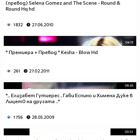
(превод) Selena Gomez and The Scene - Round &
Round Hq hd
1 832
27.06.2010
04:13
* Премиера + Превод * Kesha - Blow Hd
261
27.02.2011
06:45
*.. Елизабет Гутиерес , Габи Еспино и Химена Дуке в
Лицет0 на другата ..*
1 756
28.05.2009
03:22