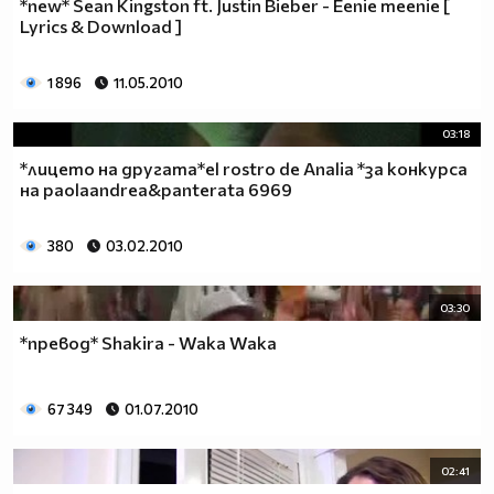
*new* Sean Kingston ft. Justin Bieber - Eenie meenie [
Lyrics & Download ]
1 896
11.05.2010
03:18
*лицето на другата*el rostro de Analia *за конкурса
на paolaandrea&panterata 6969
380
03.02.2010
03:30
*превод* Shakira - Waka Waka
67 349
01.07.2010
02:41