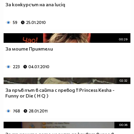
За конкурсът на ana luciq
59
25.01.2010
00:29
За моите Приятели
223
04.07.2010
02:32
За пръв път в сайта с превод !! Princess Kesha -
Funny or Die ( H Q )
768
28.01.2011
00:36