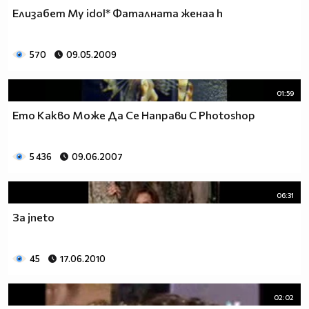
Елизабет My idol* Фаталната женаа h
570
09.05.2009
01:59
Ето Какво Може Да Се Направи C Photoshop
5 436
09.06.2007
06:31
За jneto
45
17.06.2010
02:02