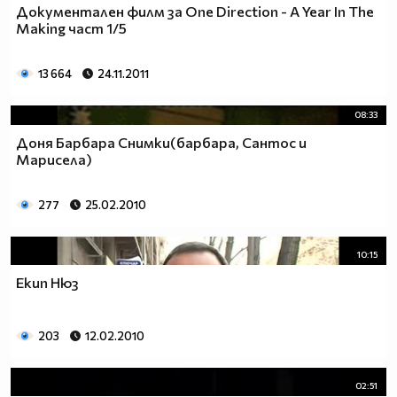
Документален филм за One Direction - A Year In The
Making част 1/5
13 664
24.11.2011
08:33
Доня Барбара Снимки(барбара, Сантос и
Марисела)
277
25.02.2010
10:15
Екип Нюз
203
12.02.2010
02:51