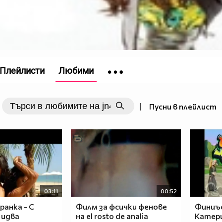
Плейлисти
Любими
|
Пусни в плейлист
03:11
00:52
ранка - С
Филм за фсички фенове
Финиъс
 идва
на el rosto de analia
Катер