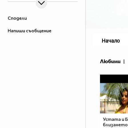
Сподели
Напиши съобщение
Начало
Любими
|
Устата и Б
близането