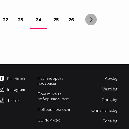
22
23
24
25
26
Партньорска
Abv.bg
Facebook
програма
Vesti.bg
Instagram
Политика за
поверителност
Gong.bg
TikTok
Поверителност
Оhnamama.bg
GDPR Инфо
Edna.bg