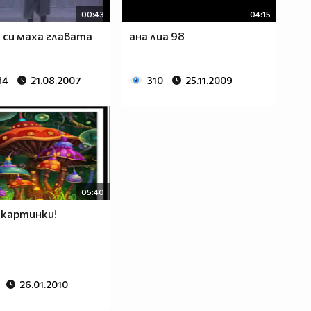
00:43
04:15
 си маха главата
ана лиа 98
84
21.08.2007
310
25.11.2009
05:40
 картинки!
26.01.2010