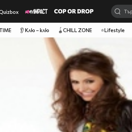
Quizbox
 TIME
👂 Клю – клю
🪀CHILL ZONE
⭐Lifestyle