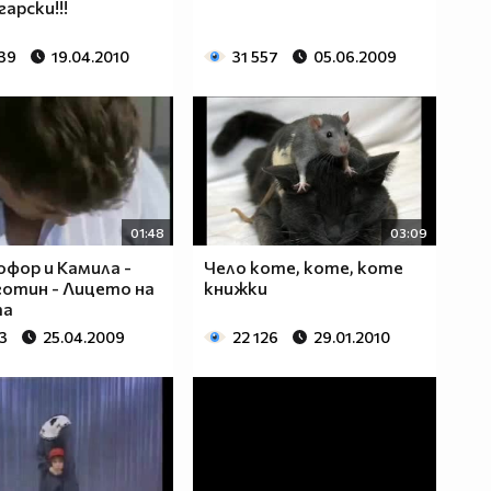
арски!!!
339
19.04.2010
31 557
05.06.2009
01:48
03:09
фор и Камила -
Чело коте, коте, коте
готин - Лицето на
книжки
та
3
25.04.2009
22 126
29.01.2010