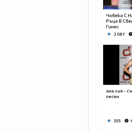
Човека С Н
Ръце В Све
Гинес
2 087
ана лия - 
песен
355