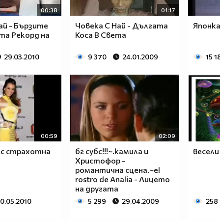
00:38
01:17
ай - Бързите
Човека С Най - Дългата
Японка
та Рекорд на
Коса В Света
29.03.2010
9 370
24.01.2009
15 1
00:59
02:09
със страхотна
бг субс!!!~.kамила и
весели
Христофор -
романтична сцена.~el
rostro de Analia - Лицето
на другата
10.05.2010
5 299
29.04.2009
258