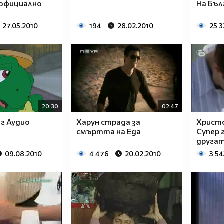
 официално
На Бълг
27.05.2010
194
28.02.2010
25 
20:30
02:47
г Аудио
Харун страда за
Христо
смъртта на Еда
Супер 
друга
09.08.2010
4 476
20.02.2010
3 54