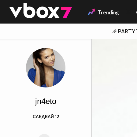
Member of
👾
Trending
🎉 PARTY
jn4eto
СЛЕДВАЙ
12