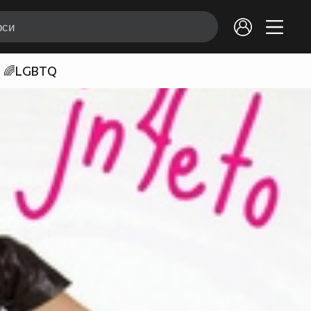
🌈LGBTQ