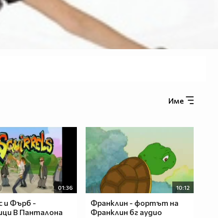
Име
01:36
10:12
 и Фърб -
Франклин - фортът на
ици В Панталона
Франклин бг аудио