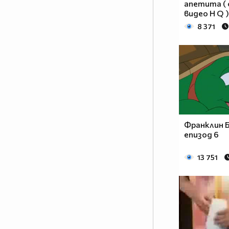
апетита (
видео H Q )
8 371
Франклин Б
епизод 6
13 751