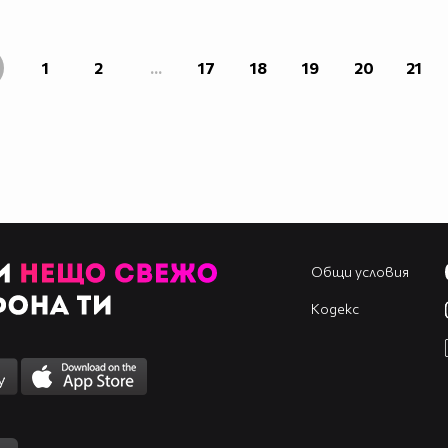
1
2
...
17
18
19
20
21
Общи условия
Кодекс