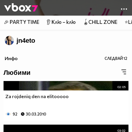
Member of
👾
🎉 PARTY TIME
👂 Клю – клю
🪀CHILL ZONE
⭐Li
jn4eto
Инфо
СЛЕДВАЙ
12
Любими
02:05
Za rojdeniq den na elitooooo
92
30.03.2010
03:02