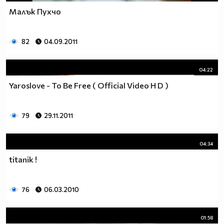
Малък Пухчо
82
04.09.2011
04:22
Yaroslove - To Be Free ( Official Video H D )
79
29.11.2011
04:34
titаnik !
76
06.03.2010
01:58