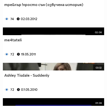
трейлър !просто сън (озвучена история)
74
02.03.2012
02:06
me4tateli
72
19.05.2011
03:32
Ashley Tisdale - Suddenly
72
07.05.2010
01:06