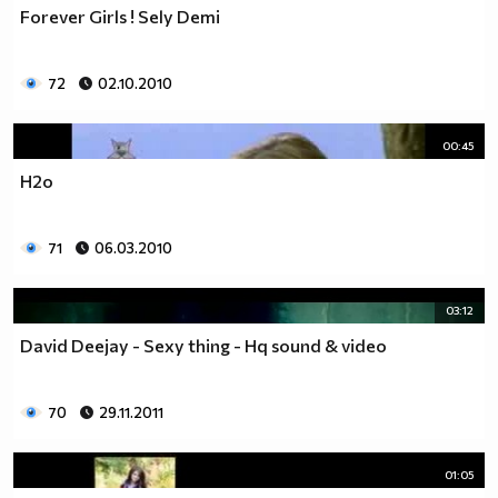
Forever Girls ! Sely Demi
72
02.10.2010
00:45
H2o
71
06.03.2010
03:12
David Deejay - Sexy thing - Hq sound & video
70
29.11.2011
01:05