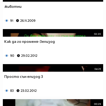
животни
91
26.11.2009
02:20
Как да го променя-3епизод
90
29.02.2012
04:25
Просто сън епизод 3
83
23.02.2012
00:29