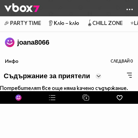
Member of
👾
🎉 PARTY TIME
👂 Клю – клю
🪀CHILL ZONE
⭐Li
joana8066
Инфо
СЛЕДВАЙ
0
Съдържание за приятели
Потребителят все още няма качено съдържание.