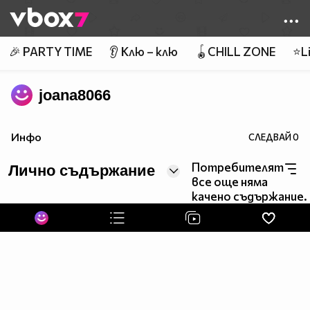
Member of
👾
🎉 PARTY TIME
👂 Клю – клю
🪀CHILL ZONE
⭐Li
joana8066
Инфо
СЛЕДВАЙ
0
Потребителят
Лично съдържание
все още няма
качено съдържание.