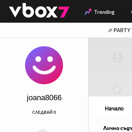
Member of
👾
Trending
🎉 PARTY
joana8066
Начало
СЛЕДВАЙ
0
Лично съд