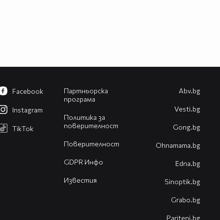
Партньорска
Abv.bg
Facebook
програма
Vesti.bg
Instagram
Политика за
поверителност
Gong.bg
TikTok
Поверителност
Оhnamama.bg
GDPR Инфо
Edna.bg
Известия
Sinoptik.bg
Grabo.bg
Pariteni.bg