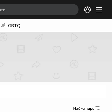
🌈LGBTQ
Най-стари