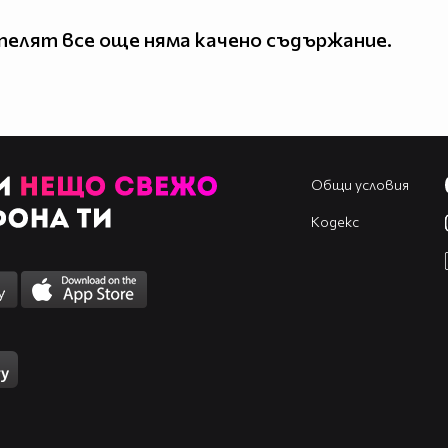
елят все още няма качено съдържание.
Общи условия
Кодекс