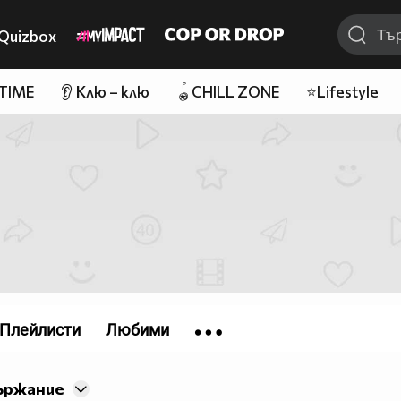
Quizbox
 TIME
👂 Клю – клю
🪀CHILL ZONE
⭐Lifestyle
Плейлисти
Любими
ържание