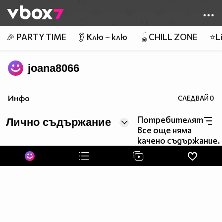
Member of
👾
🎉 PARTY TIME
👂 Клю – клю
🪀CHILL ZONE
⭐Li
joana8066
Инфо
СЛЕДВАЙ
0
Потребителят
Лично съдържание
все още няма
качено съдържание.