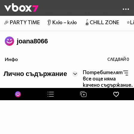
Member of
👾
🎉 PARTY TIME
👂 Клю – клю
🪀CHILL ZONE
⭐Li
joana8066
Инфо
СЛЕДВАЙ
0
Потребителят
Лично съдържание
все още няма
качено съдържание.